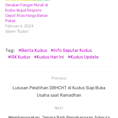
Gerakan Pangan Murah di
Kudus Wujud Respons
Cepat Atasi Harga Bahan
Pokok
Februari 6, 2024
dalam "Kudus"
Tag:
Berita Kudus
Info Seputar Kudus
ISK Kudus
Kudus Hari Ini
Kudus Update
Navigasi
Previous
pos
Previous
Lulusan Pelatihan DBHCHT di Kudus Siap Buka
post:
Usaha saat Ramadhan
Next
Next
Membanggakan, Jepara Raih Penghargaan Adipura