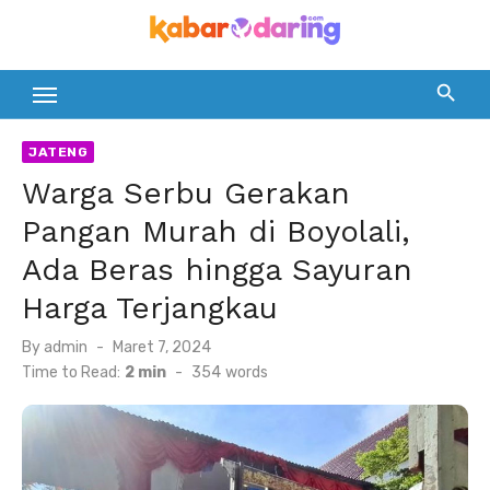
Skip
to
content
JATENG
Warga Serbu Gerakan
Pangan Murah di Boyolali,
Ada Beras hingga Sayuran
Harga Terjangkau
Posted
By
admin
Maret 7, 2024
on
Time to Read:
2 min
-
354
words