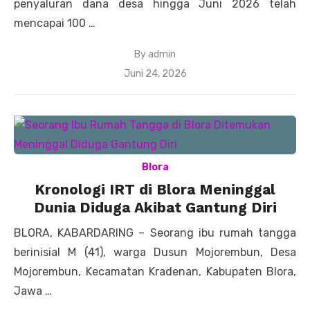
penyaluran dana desa hingga Juni 2026 telah
mencapai 100 …
By
admin
Posted
Juni 24, 2026
on
Blora
Kronologi IRT di Blora Meninggal
Dunia Diduga Akibat Gantung Diri
BLORA, KABARDARING – Seorang ibu rumah tangga
berinisial M (41), warga Dusun Mojorembun, Desa
Mojorembun, Kecamatan Kradenan, Kabupaten Blora,
Jawa …