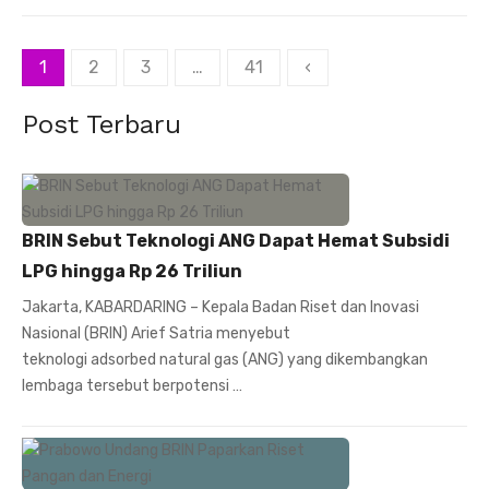
on
Paginasi
1
2
3
…
41
‹
pos
Post Terbaru
BRIN Sebut Teknologi ANG Dapat Hemat Subsidi
LPG hingga Rp 26 Triliun
Jakarta, KABARDARING – Kepala Badan Riset dan Inovasi
Nasional (BRIN) Arief Satria menyebut
teknologi adsorbed natural gas (ANG) yang dikembangkan
lembaga tersebut berpotensi …