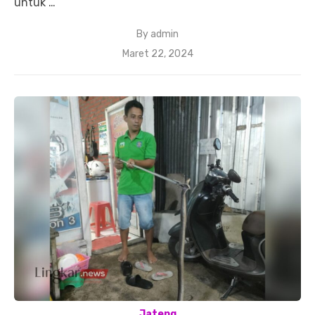
untuk …
By
admin
Posted
Maret 22, 2024
on
Jateng