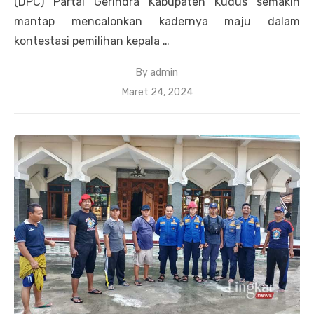
(DPC) Partai Gerindra Kabupaten Kudus semakin
mantap mencalonkan kadernya maju dalam
kontestasi pemilihan kepala …
By
admin
Posted
Maret 24, 2024
on