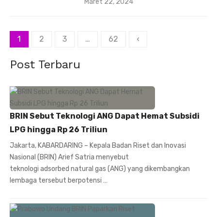
Posted
Maret 22, 2024
on
Paginasi
1
2
3
…
62
‹
pos
Post Terbaru
BRIN Sebut Teknologi ANG Dapat Hemat Subsidi
LPG hingga Rp 26 Triliun
Jakarta, KABARDARING – Kepala Badan Riset dan Inovasi
Nasional (BRIN) Arief Satria menyebut
teknologi adsorbed natural gas (ANG) yang dikembangkan
lembaga tersebut berpotensi …