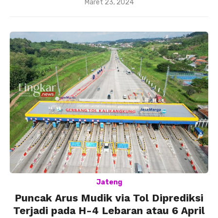
Posted
Maret 23, 2024
on
Jateng
Puncak Arus Mudik via Tol Diprediksi
Terjadi pada H-4 Lebaran atau 6 April