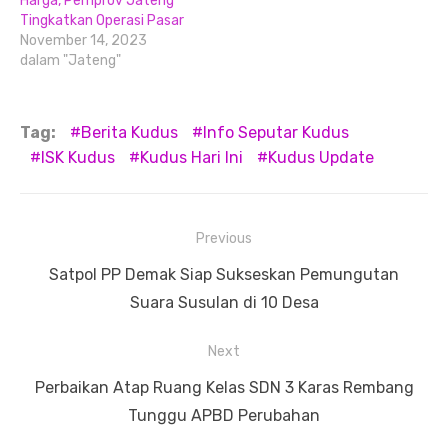
Harga, Pemprov Jateng
Tingkatkan Operasi Pasar
November 14, 2023
dalam "Jateng"
Tag:
Berita Kudus
Info Seputar Kudus
ISK Kudus
Kudus Hari Ini
Kudus Update
Navigasi
Previous
pos
Previous
Satpol PP Demak Siap Sukseskan Pemungutan
post:
Suara Susulan di 10 Desa
Next
Next
Perbaikan Atap Ruang Kelas SDN 3 Karas Rembang
post:
Tunggu APBD Perubahan