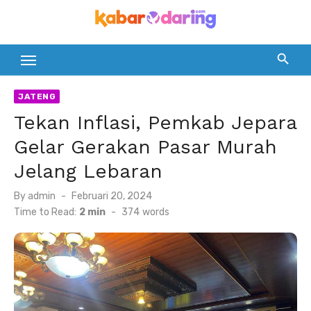
Skip
to
content
JATENG
Tekan Inflasi, Pemkab Jepara
Gelar Gerakan Pasar Murah
Jelang Lebaran
Posted
By
admin
Februari 20, 2024
on
Time to Read:
2 min
-
374
words