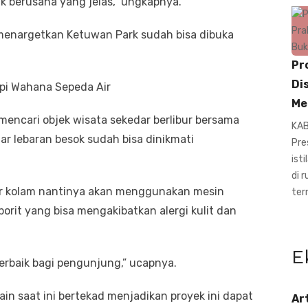
 berusaha yang jelas,” ungkapnya.
 menargetkan Ketuwan Park sudah bisa dibuka
Pr
Di
pi Wahana Sepeda Air
Me
 mencari objek wisata sekedar berlibur bersama
KAB
agar lebaran besok sudah bisa dinikmati
Pre
ist
di 
ir kolam nantinya akan menggunakan mesin
ter
orit yang bisa mengakibatkan alergi kulit dan
E
rbaik bagi pengunjung,” ucapnya.
in saat ini bertekad menjadikan proyek ini dapat
Ar