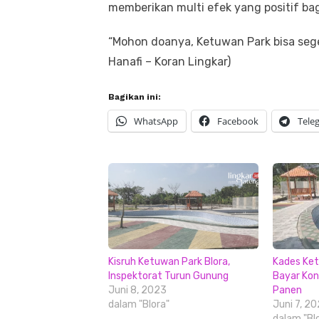
memberikan multi efek yang positif ba
“Mohon doanya, Ketuwan Park bisa sege
Hanafi – Koran Lingkar)
Bagikan ini:
WhatsApp
Facebook
Tele
Kisruh Ketuwan Park Blora,
Kades Ket
Inspektorat Turun Gunung
Bayar Kont
Juni 8, 2023
Panen
dalam "Blora"
Juni 7, 2
dalam "Bl