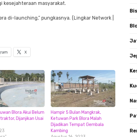
gi kesejahteraan masyarakat.
Bi
ra di-launching,” pungkasnya. (Lingkar Network |
Bl
Ja
gram
X
Je
Ke
Ku
Na
uwan Blora Akui Belum
Hampir 5 Bulan Mangkrak,
Pa
raktor, Dijanjikan Usai
Ketuwan Park Blora Malah
Dijadikan Tempat Gembala
Re
023
Kambing
ora"
Agustus 16, 2023