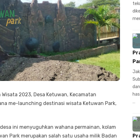
tek
dik
men
Pr
Pa
Jak
Sub
dan
a Wisata 2023, Desa Ketuwan, Kecamatan
has
…
na me-launching destinasi wisata Ketuwan Park,
h desa ini menyuguhkan wahana permainan, kolam
an Park merupakan salah satu usaha milik Badan
Pr