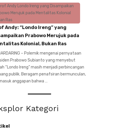
of Andy: “Londo Ireng” yang
sampaikan Prabowo Merujuk pada
ntalitas Kolonial, Bukan Ras
ARDARING – Polemik mengenai pernyataan
siden Prabowo Subianto yang menyebut
ilah “Londo Ireng” masih menjadi perbincangan
ruang publik. Beragam penafsiran bermunculan,
masuk anggapan bahwa …
ksplor Kategori
tikel