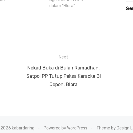
dalam "Blora"
Se
Next
Next
Nekad Buka di Bulan Ramadhan,
post:
Satpol PP Tutup Paksa Karaoke BI
Jepon, Blora
 2026 kabardaring
Powered by WordPress
Theme by Design L