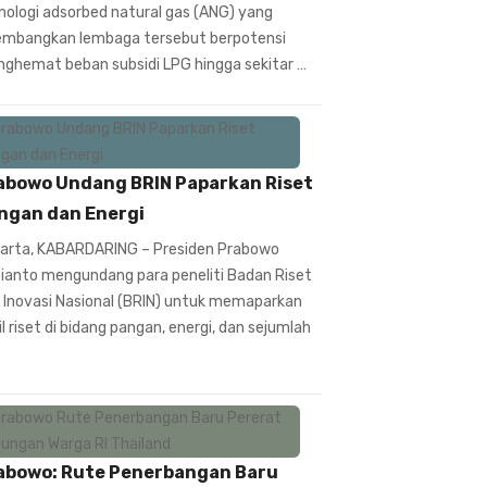
nologi adsorbed natural gas (ANG) yang
embangkan lembaga tersebut berpotensi
ghemat beban subsidi LPG hingga sekitar …
abowo Undang BRIN Paparkan Riset
ngan dan Energi
arta, KABARDARING – Presiden Prabowo
ianto mengundang para peneliti Badan Riset
 Inovasi Nasional (BRIN) untuk memaparkan
il riset di bidang pangan, energi, dan sejumlah
abowo: Rute Penerbangan Baru