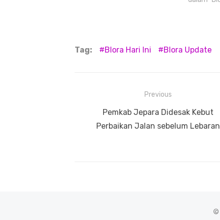
Tag:
Blora Hari Ini
Blora Update
Navigasi
Previous
pos
Previous
Pemkab Jepara Didesak Kebut
post:
Perbaikan Jalan sebelum Lebaran
©