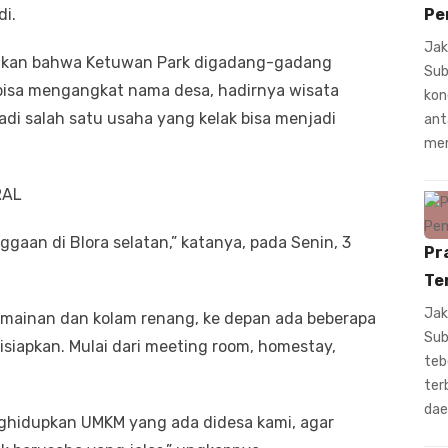
i.
Pe
Jak
takan bahwa Ketuwan Park digadang-gadang
Sub
n bisa mengangkat nama desa, hadirnya wisata
kon
i salah satu usaha yang kelak bisa menjadi
ant
mem
RAL
ggaan di Blora selatan,” katanya, pada Senin, 3
Pr
Te
Jak
rmainan dan kolam renang, ke depan ada beberapa
Sub
isiapkan. Mulai dari meeting room, homestay,
teb
ter
dae
ghidupkan UMKM yang ada didesa kami, agar