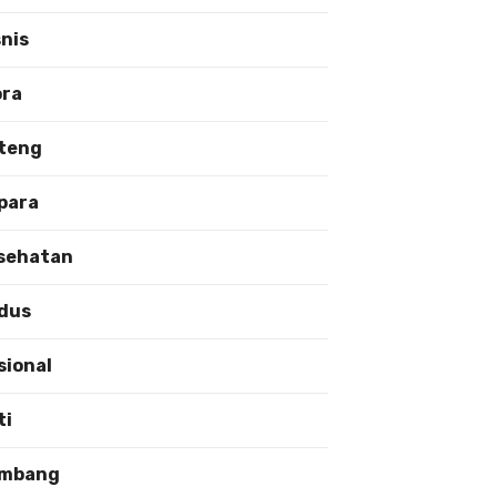
snis
ora
teng
para
sehatan
dus
sional
ti
mbang