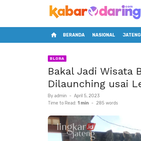
Skip
to
content
home
BERANDA
NASIONAL
JATENG
BLORA
Bakal Jadi Wisata 
Dilaunching usai L
Posted
By
admin
April 5, 2023
on
Time to Read:
1 min
-
285
words