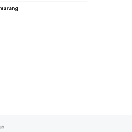
marang
ab