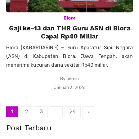
Blora
Gaji ke-13 dan THR Guru ASN di Blora
Capai Rp40 Miliar
Blora (KABARDARING) – Guru Aparatur Sipil Negara
(ASN) di Kabupaten Blora, Jawa Tengah, akan
menerima kucuran dana sekitar Rp40 miliar. …
By
admin
Posted
Januari 3, 2026
on
Paginasi
1
2
3
…
29
‹
pos
Post Terbaru