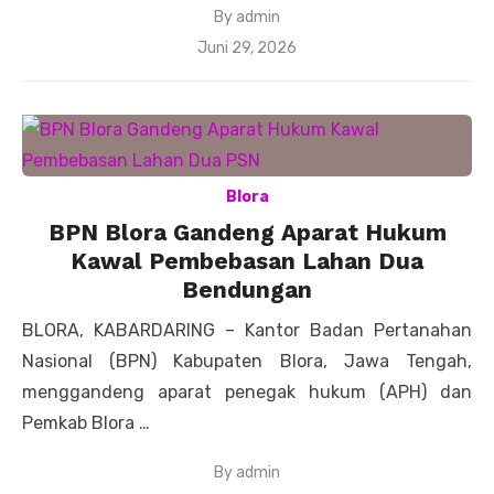
By
admin
Posted
Juni 29, 2026
on
Blora
BPN Blora Gandeng Aparat Hukum
Kawal Pembebasan Lahan Dua
Bendungan
BLORA, KABARDARING – Kantor Badan Pertanahan
Nasional (BPN) Kabupaten Blora, Jawa Tengah,
menggandeng aparat penegak hukum (APH) dan
Pemkab Blora …
By
admin