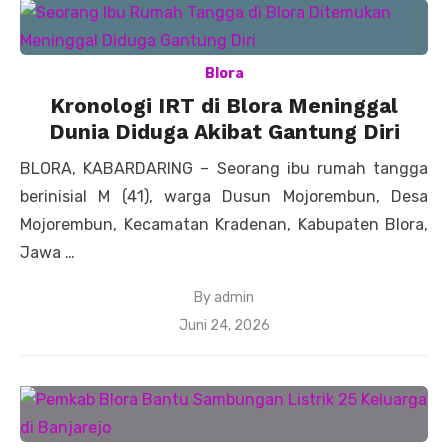
Blora
Kronologi IRT di Blora Meninggal
Dunia Diduga Akibat Gantung Diri
BLORA, KABARDARING – Seorang ibu rumah tangga
berinisial M (41), warga Dusun Mojorembun, Desa
Mojorembun, Kecamatan Kradenan, Kabupaten Blora,
Jawa …
By
admin
Posted
Juni 24, 2026
on