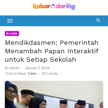
Skip
to
content
BLORA
Mendikdasmen: Pemerintah
Menambah Papan Interaktif
untuk Setiap Sekolah
Posted
By
admin
Januari 3, 2026
on
Time to Read:
1 min
-
261
words