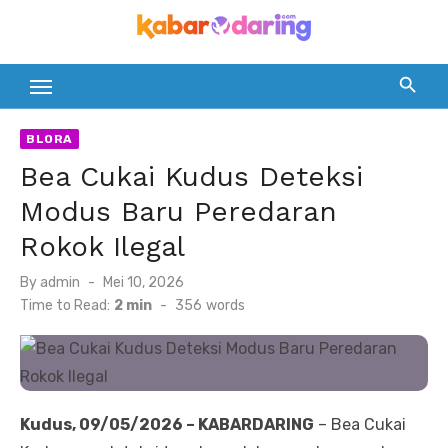
Skip
to
content
BLORA
Bea Cukai Kudus Deteksi
Modus Baru Peredaran
Rokok Ilegal
Posted
By
admin
Mei 10, 2026
on
Time to Read:
2 min
-
356
words
Kudus, 09/05/2026 – KABARDARING
– Bea Cukai