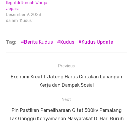
Ilegal di Rumah Warga
Jepara
Desember 9, 2023
dalam "Kudus"
Tag:
Berita Kudus
Kudus
Kudus Update
Navigasi
Previous
pos
Previous
Ekonomi Kreatif Jateng Harus Ciptakan Lapangan
post:
Kerja dan Dampak Sosial
Next
Next
Pln Pastikan Pemeliharaan Gitet 500kv Pemalang
post:
Tak Ganggu Kenyamanan Masyarakat Di Hari Buruh