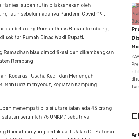
Hanies, sudah rutin dilaksanakan oleh
ng jauh sebelum adanya Pandemi Covid-19 .
i dari belakang Rumah Dinas Bupati Rembang,
Pr
i sekitar Rumah Dinas Wakil Bupati.
Di
Me
g Ramadhan bisa dimodifikasi dan dikembangkan
KAB
paten Rembang.
Pre
ist
an, Koperasi, Usaha Kecil dan Menengah
di 
M. Mahfudz menyebut, kegiatan Kampung
ter
udah menempati di sisi utara jalan ada 45 orang
E
 selatan sejumlah 75 UMKM,” sebutnya.
 Ramadhan yang berlokasi di Jalan Dr. Sutomo
Ar