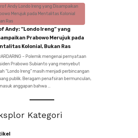
of Andy: “Londo Ireng” yang
sampaikan Prabowo Merujuk pada
ntalitas Kolonial, Bukan Ras
ARDARING – Polemik mengenai pernyataan
siden Prabowo Subianto yang menyebut
ilah “Londo Ireng” masih menjadi perbincangan
ruang publik. Beragam penafsiran bermunculan,
masuk anggapan bahwa …
ksplor Kategori
tikel