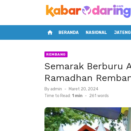
Skip
to
content
home
BERANDA
NASIONAL
JATENG
REMBANG
Semarak Berburu A
Ramadhan Remba
Posted
By
admin
Maret 20, 2024
on
Time to Read:
1 min
-
261
words