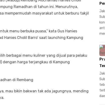
pati (Wabup) Rembang Mochamad Hanies Cholil
Pe
Kampung Ramadhan di tahun ini. Menurutnya,
Jak
a mempermudah masyarakat untuk berburu takjil
Sub
kon
ant
untuk menu berbuka puasa,” kata Gus Hanies
mem
 Hanies Cholil Barro’ saat launching Kampung
ih berbagai menu kuliner yang dijual para pelaku
Pr
M) dengan harga terjangkau di Kampung
Te
Jak
Sub
madhan di Rembang
teb
ter
ya, mau bikin bakwan tak ada jagungnya, mending
dae
ya.