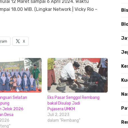
ulai 12 Maret sampai 6 April 2024. Waktu
pai 18.00 WIB. (Lingkar Network | Vicky Rio –
Bi
Bl
Ja
gram
X
Je
Ke
Ku
Na
ungsari Selatan
Eks Pasar Senggol Rembang
mpung
bakal Disulap Jadi
Pa
 Jelok 2026
Pujasera UMKM
an Desa
Juli 2, 2023
 2026
dalam "Rembang"
Re
teng"