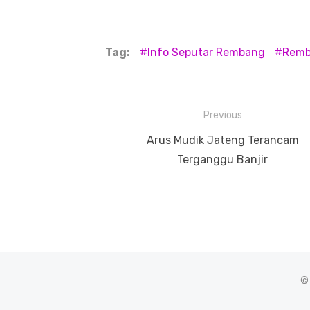
Tag:
Info Seputar Rembang
Remba
Navigasi
Previous
pos
Previous
Arus Mudik Jateng Terancam
post:
Terganggu Banjir
©