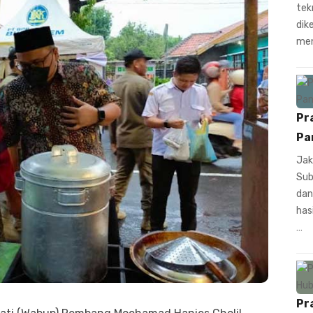
tek
dik
men
Pr
Pa
Jak
Sub
dan
has
…
Pr