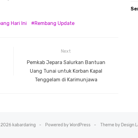
Se
ng Hari Ini
Rembang Update
Next
Next
Pemkab Jepara Salurkan Bantuan
post:
Uang Tunai untuk Korban Kapal
Tenggelam di Karimunjawa
 2026 kabardaring
Powered by WordPress
Theme by Design L