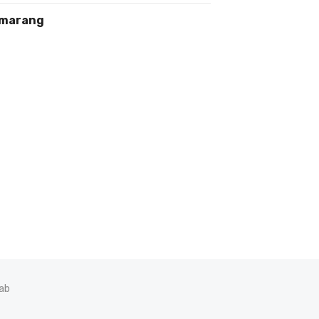
marang
ab