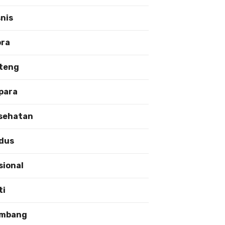
snis
ora
teng
para
sehatan
dus
sional
ti
mbang