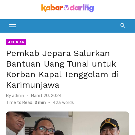
Skip
to
content
JEPARA
Pemkab Jepara Salurkan
Bantuan Uang Tunai untuk
Korban Kapal Tenggelam di
Karimunjawa
Posted
By
admin
Maret 20, 2024
on
Time to Read:
2 min
-
423
words