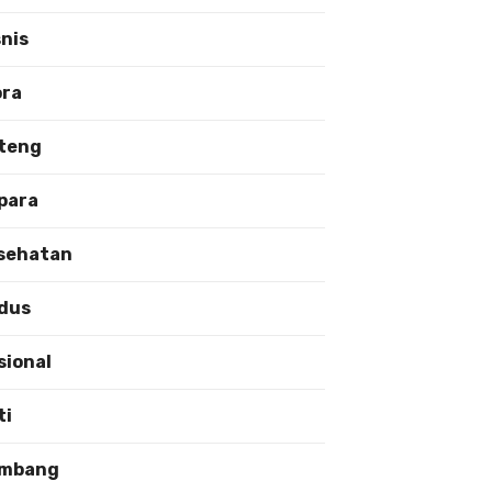
snis
ora
teng
para
sehatan
dus
sional
ti
mbang