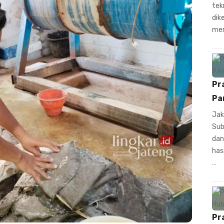
tek
dik
men
Pr
Pa
Jak
Sub
dan
has
…
Pr