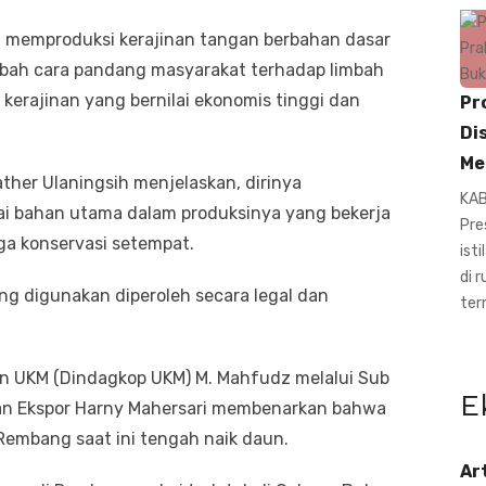
g memproduksi kerajinan tangan berbahan dasar
gubah cara pandang masyarakat terhadap limbah
 kerajinan yang bernilai ekonomis tinggi dan
Pr
Di
Me
ather Ulaningsih menjelaskan, dirinya
KAB
ai bahan utama dalam produksinya yang bekerja
Pre
a konservasi setempat.
ist
di 
ng digunakan diperoleh secara legal dan
ter
an UKM (Dindagkop UKM) M. Mahfudz melalui Sub
E
an Ekspor Harny Mahersari membenarkan bahwa
di Rembang saat ini tengah naik daun.
Ar