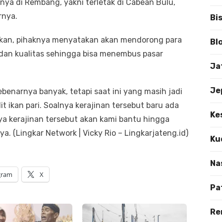
nya di Rembang, yakni terletak di Cabean Bulu,
rnya.
Bi
ikan, pihaknya menyatakan akan mendorong para
Bl
 dan kualitas sehingga bisa menembus pasar
Ja
Je
benarnya banyak, tetapi saat ini yang masih jadi
it ikan pari. Soalnya kerajinan tersebut baru ada
Ke
a kerajinan tersebut akan kami bantu hingga
a. (Lingkar Network | Vicky Rio – Lingkarjateng.id)
Ku
Na
gram
X
Pa
Re