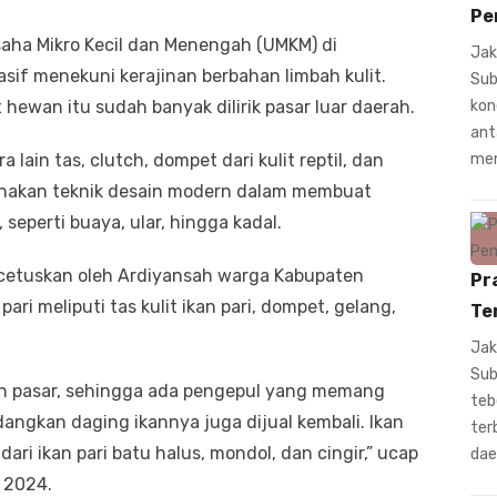
Pe
aha Mikro Kecil dan Menengah (UMKM) di
Jak
if menekuni kerajinan berbahan limbah kulit.
Sub
hewan itu sudah banyak dilirik pasar luar daerah.
kon
ant
lain tas, clutch, dompet dari kulit reptil, dan
mem
gunakan teknik desain modern dalam membuat
 seperti buaya, ular, hingga kadal.
 dicetuskan oleh Ardiyansah warga Kabupaten
Pr
pari meliputi tas kulit ikan pari, dompet, gelang,
Te
Jak
Sub
hkan pasar, sehingga ada pengepul yang memang
teb
dangkan daging ikannya juga dijual kembali. Ikan
ter
i dari ikan pari batu halus, mondol, dan cingir,” ucap
dae
 2024.