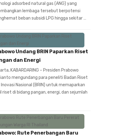
nologi adsorbed natural gas (ANG) yang
embangkan lembaga tersebut berpotensi
ghemat beban subsidi LPG hingga sekitar …
abowo Undang BRIN Paparkan Riset
ngan dan Energi
arta, KABARDARING – Presiden Prabowo
ianto mengundang para peneliti Badan Riset
 Inovasi Nasional (BRIN) untuk memaparkan
il riset di bidang pangan, energi, dan sejumlah
abowo: Rute Penerbangan Baru