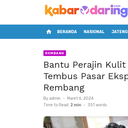
Skip
to
content
home
BERANDA
NASIONAL
JATENG
REMBANG
Bantu Perajin Kulit
Tembus Pasar Eksp
Rembang
Posted
By
admin
Maret 6, 2024
on
Time to Read:
2 min
-
351
words