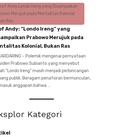
of Andy: “Londo Ireng” yang
sampaikan Prabowo Merujuk pada
ntalitas Kolonial, Bukan Ras
ARDARING – Polemik mengenai pernyataan
siden Prabowo Subianto yang menyebut
ilah “Londo Ireng” masih menjadi perbincangan
ruang publik. Beragam penafsiran bermunculan,
masuk anggapan bahwa …
ksplor Kategori
tikel