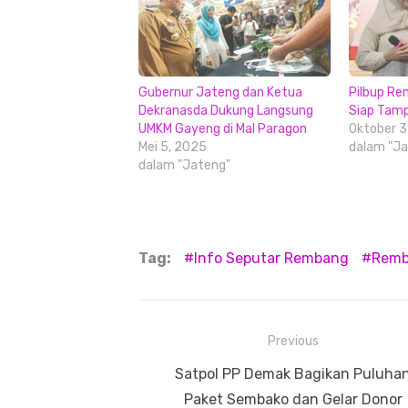
Gubernur Jateng dan Ketua
Pilbup R
Dekranasda Dukung Langsung
Siap Tamp
UMKM Gayeng di Mal Paragon
Oktober 3
Mei 5, 2025
dalam "Ja
dalam "Jateng"
Tag:
Info Seputar Rembang
Remba
Navigasi
Previous
pos
Previous
Satpol PP Demak Bagikan Puluha
post:
Paket Sembako dan Gelar Donor