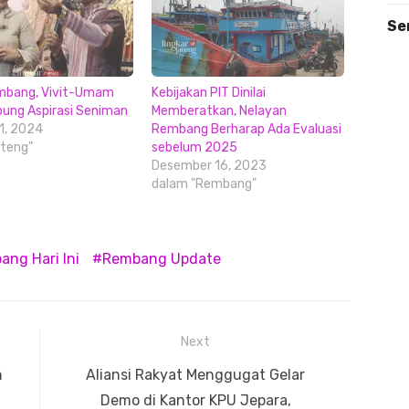
Se
embang, Vivit-Umam
Kebijakan PIT Dinilai
ung Aspirasi Seniman
Memberatkan, Nelayan
1, 2024
Rembang Berharap Ada Evaluasi
teng"
sebelum 2025
Desember 16, 2023
dalam "Rembang"
ng Hari Ini
Rembang Update
Next
Next
n
Aliansi Rakyat Menggugat Gelar
post:
Demo di Kantor KPU Jepara,