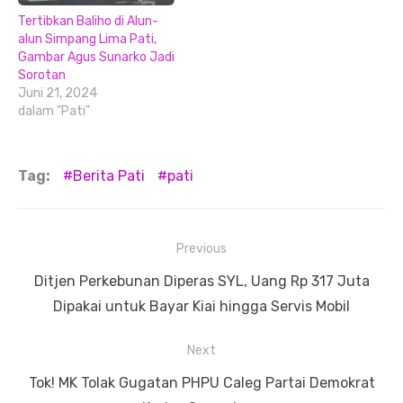
Tertibkan Baliho di Alun-
alun Simpang Lima Pati,
Gambar Agus Sunarko Jadi
Sorotan
Juni 21, 2024
dalam "Pati"
Tag:
Berita Pati
pati
Navigasi
Previous
pos
Previous
Ditjen Perkebunan Diperas SYL, Uang Rp 317 Juta
post:
Dipakai untuk Bayar Kiai hingga Servis Mobil
Next
Next
Tok! MK Tolak Gugatan PHPU Caleg Partai Demokrat