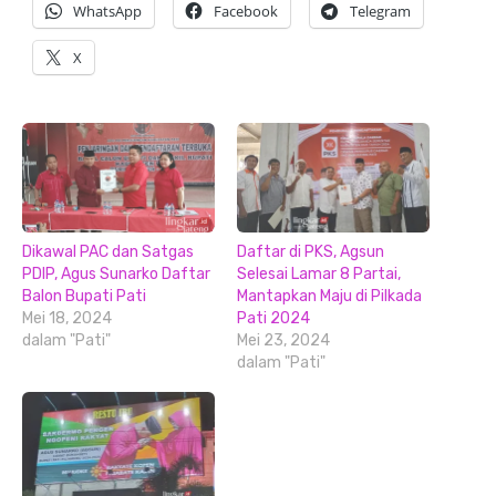
WhatsApp
Facebook
Telegram
X
Dikawal PAC dan Satgas
Daftar di PKS, Agsun
PDIP, Agus Sunarko Daftar
Selesai Lamar 8 Partai,
Balon Bupati Pati
Mantapkan Maju di Pilkada
Mei 18, 2024
Pati 2024
dalam "Pati"
Mei 23, 2024
dalam "Pati"