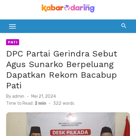
Skip
to
content
PATI
DPC Partai Gerindra Sebut
Agus Sunarko Berpeluang
Dapatkan Rekom Bacabup
Pati
Posted
By
admin
Mei 21, 2024
on
Time to Read:
2 min
-
322
words