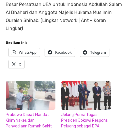
Besar Persatuan UEA untuk Indonesia Abdullah Salem
Al Dhaheri dan Anggota Majelis Hukama Muslimin
Quraish Shihab. (Lingkar Network | Ant – Koran
Lingkar)
Bagikan ini:
WhatsApp
Facebook
Telegram
X
Prabowo Dapat Mandat
Jelang Purna Tugas,
Kirim Nakes dan
Presiden Jokowi Respons
Penyediaan Rumah Sakit
Peluang sebagai DPA