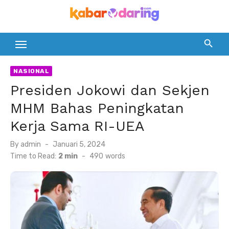
Skip
to
content
NASIONAL
Presiden Jokowi dan Sekjen
MHM Bahas Peningkatan
Kerja Sama RI-UEA
Posted
By
admin
Januari 5, 2024
on
Time to Read:
2 min
-
490
words