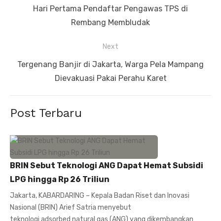
pos
Previous
Hari Pertama Pendaftar Pengawas TPS di
post:
Rembang Membludak
Next
Next
Tergenang Banjir di Jakarta, Warga Pela Mampang
post:
Dievakuasi Pakai Perahu Karet
Post Terbaru
BRIN Sebut Teknologi ANG Dapat Hemat Subsidi
LPG hingga Rp 26 Triliun
Jakarta, KABARDARING – Kepala Badan Riset dan Inovasi
Nasional (BRIN) Arief Satria menyebut
teknologi adsorbed natural gas (ANG) yang dikembangkan