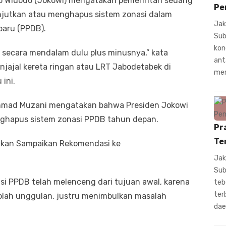
ko Widodo (Jokowi) mengatakan pemerintah sedang
Pe
jutkan atau menghapus sistem zonasi dalam
Jak
baru (PPDB).
Sub
kon
 secara mendalam dulu plus minusnya,” kata
ant
njajal kereta ringan atau LRT Jabodetabek di
mem
ini.
Ahmad Muzani mengatakan bahwa Presiden Jokowi
hapus sistem zonasi PPDB tahun depan.
Pr
Te
kan Sampaikan Rekomendasi ke
Jak
Sub
si PPDB telah melenceng dari tujuan awal, karena
teb
ter
olah unggulan, justru menimbulkan masalah
dae