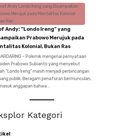
of Andy: “Londo Ireng” yang
sampaikan Prabowo Merujuk pada
ntalitas Kolonial, Bukan Ras
ARDARING – Polemik mengenai pernyataan
siden Prabowo Subianto yang menyebut
ilah “Londo Ireng” masih menjadi perbincangan
ruang publik. Beragam penafsiran bermunculan,
masuk anggapan bahwa …
ksplor Kategori
tikel