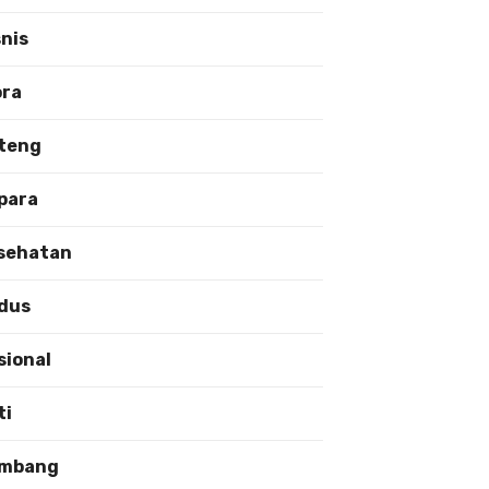
snis
ora
teng
para
sehatan
dus
sional
ti
mbang