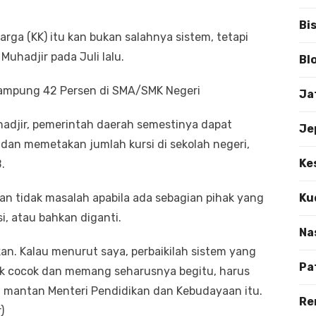
Bi
rga (KK) itu kan bukan salahnya sistem, tetapi
Muhadjir pada Juli lalu.
Bl
ampung 42 Persen di SMA/SMK Negeri
Ja
adjir, pemerintah daerah semestinya dapat
Je
an memetakan jumlah kursi di sekolah negeri,
Ke
.
n tidak masalah apabila ada sebagian pihak yang
Ku
si, atau bahkan diganti.
Na
kan. Kalau menurut saya, perbaikilah sistem yang
Pa
idak cocok dan memang seharusnya begitu, harus
ta mantan Menteri Pendidikan dan Kebudayaan itu.
Re
)