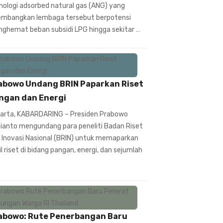
nologi adsorbed natural gas (ANG) yang
embangkan lembaga tersebut berpotensi
ghemat beban subsidi LPG hingga sekitar …
abowo Undang BRIN Paparkan Riset
ngan dan Energi
arta, KABARDARING – Presiden Prabowo
ianto mengundang para peneliti Badan Riset
 Inovasi Nasional (BRIN) untuk memaparkan
il riset di bidang pangan, energi, dan sejumlah
abowo: Rute Penerbangan Baru