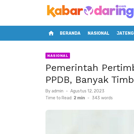
Skip
to
content
home
BERANDA
NASIONAL
JATENG
NASIONAL
Pemerintah Pertim
PPDB, Banyak Timb
Posted
By
admin
Agustus 12, 2023
on
Time to Read:
2 min
-
343
words