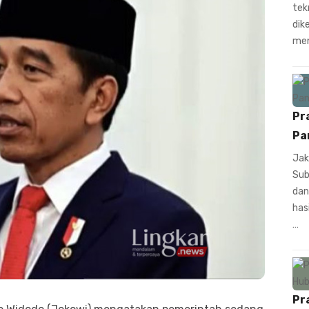
tek
dik
men
Pr
Pa
Jak
Sub
dan
has
…
Pr