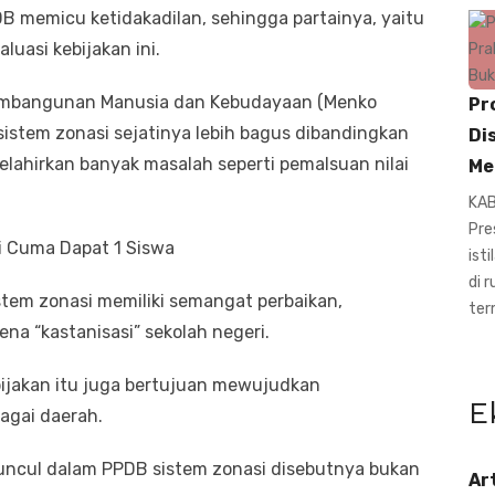
 memicu ketidakadilan, sehingga partainya, yaitu
uasi kebijakan ini.
Pembangunan Manusia dan Kebudayaan (Menko
Pr
sistem zonasi sejatinya lebih bagus dibandingkan
Di
elahirkan banyak masalah seperti pemalsuan nilai
Me
KAB
Pre
ni Cuma Dapat 1 Siswa
ist
di 
tem zonasi memiliki semangat perbaikan,
ter
a “kastanisasi” sekolah negeri.
bijakan itu juga bertujuan mewujudkan
E
agai daerah.
uncul dalam PPDB sistem zonasi disebutnya bukan
Ar