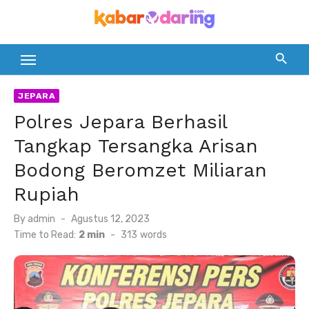
Skip
to
content
JEPARA
Polres Jepara Berhasil
Tangkap Tersangka Arisan
Bodong Beromzet Miliaran
Rupiah
Posted
By
admin
Agustus 12, 2023
on
Time to Read:
2 min
-
313
words