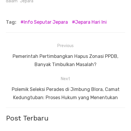
dalam "Jepara"
Tag:
Info Seputar Jepara
Jepara Hari Ini
Navigasi
Previous
pos
Previous
Pemerintah Pertimbangkan Hapus Zonasi PPDB,
post:
Banyak Timbulkan Masalah?
Next
Next
Polemik Seleksi Perades di Jimbung Blora, Camat
post:
Kedungtuban: Proses Hukum yang Menentukan
Post Terbaru