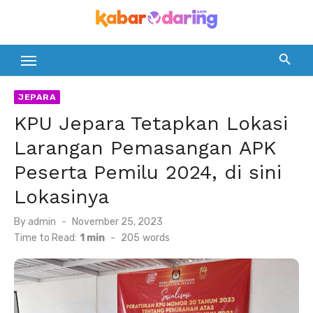
Skip
to
content
JEPARA
KPU Jepara Tetapkan Lokasi
Larangan Pemasangan APK
Peserta Pemilu 2024, di sini
Lokasinya
Posted
By
admin
November 25, 2023
on
Time to Read:
1 min
-
205
words