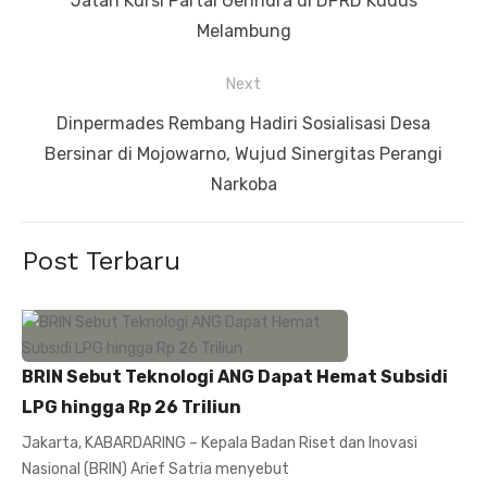
Jatah Kursi Partai Gerindra di DPRD Kudus
post:
Melambung
Next
Next
Dinpermades Rembang Hadiri Sosialisasi Desa
post:
Bersinar di Mojowarno, Wujud Sinergitas Perangi
Narkoba
Post Terbaru
BRIN Sebut Teknologi ANG Dapat Hemat Subsidi
LPG hingga Rp 26 Triliun
Jakarta, KABARDARING – Kepala Badan Riset dan Inovasi
Nasional (BRIN) Arief Satria menyebut