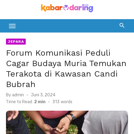
Skip
to
content
JEPARA
Forum Komunikasi Peduli
Cagar Budaya Muria Temukan
Terakota di Kawasan Candi
Bubrah
Posted
By
admin
Juni 3, 2024
on
Time to Read:
2 min
-
313
words