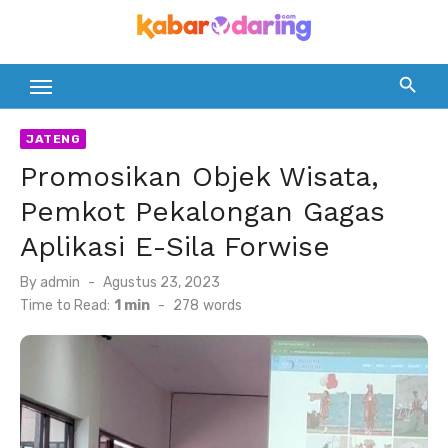
Skip
to
content
JATENG
Promosikan Objek Wisata,
Pemkot Pekalongan Gagas
Aplikasi E-Sila Forwise
Posted
By
admin
Agustus 23, 2023
on
Time to Read:
1 min
-
278
words