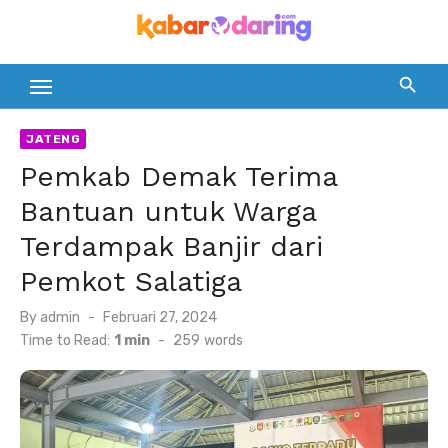
Skip
to
content
JATENG
Pemkab Demak Terima
Bantuan untuk Warga
Terdampak Banjir dari
Pemkot Salatiga
Posted
By
admin
Februari 27, 2024
on
Time to Read:
1 min
-
259
words