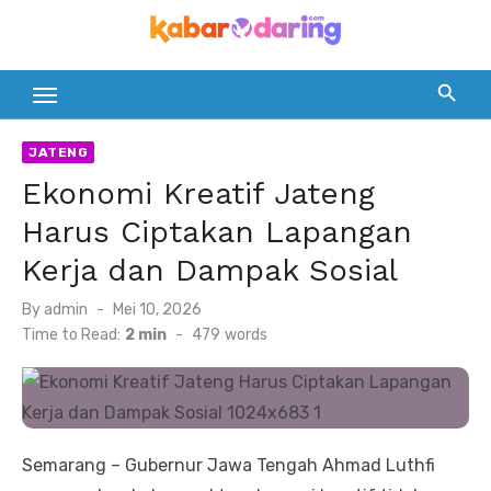
Skip
to
content
JATENG
Ekonomi Kreatif Jateng
Harus Ciptakan Lapangan
Kerja dan Dampak Sosial
Posted
By
admin
Mei 10, 2026
on
Time to Read:
2 min
-
479
words
Semarang – Gubernur Jawa Tengah Ahmad Luthfi