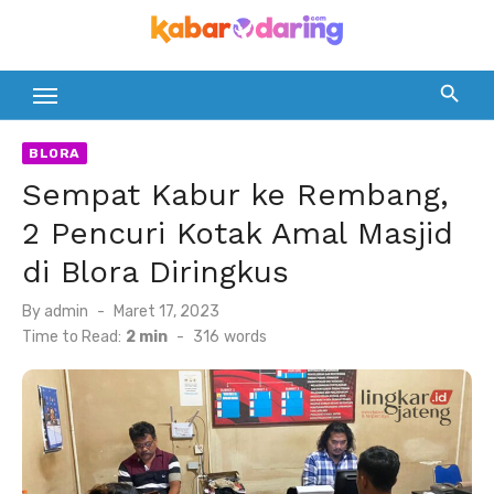
Skip
to
content
BLORA
Sempat Kabur ke Rembang,
2 Pencuri Kotak Amal Masjid
di Blora Diringkus
Posted
By
admin
Maret 17, 2023
on
Time to Read:
2 min
-
316
words