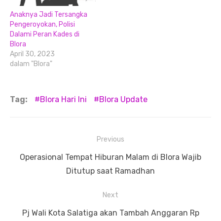
Anaknya Jadi Tersangka
Pengeroyokan, Polisi
Dalami Peran Kades di
Blora
April 30, 2023
dalam "Blora"
Tag:
Blora Hari Ini
Blora Update
Navigasi
Previous
pos
Previous
Operasional Tempat Hiburan Malam di Blora Wajib
post:
Ditutup saat Ramadhan
Next
Next
Pj Wali Kota Salatiga akan Tambah Anggaran Rp