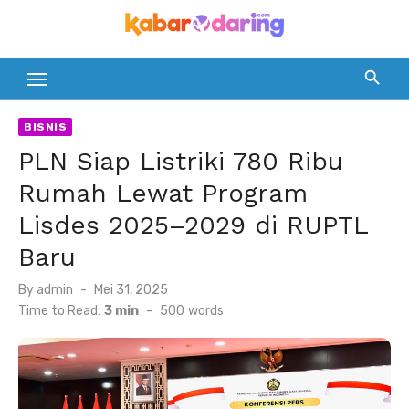
Skip
to
content
BISNIS
PLN Siap Listriki 780 Ribu
Rumah Lewat Program
Lisdes 2025–2029 di RUPTL
Baru
Posted
By
admin
Mei 31, 2025
on
Time to Read:
3 min
-
500
words