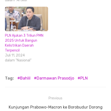
dalam "Artikel"
PLN Ajukan 3 Triliun PMN
2025 Untuk Bangun
Kelistrikan Daerah
Terpencil
Juli 11, 2024
dalam "Nasional"
Tag:
Bahlil
Darmawan Prasodjo
PLN
Navigasi
Previous
pos
Previous
Kunjungan Prabowo-Macron ke Borobudur Dorong