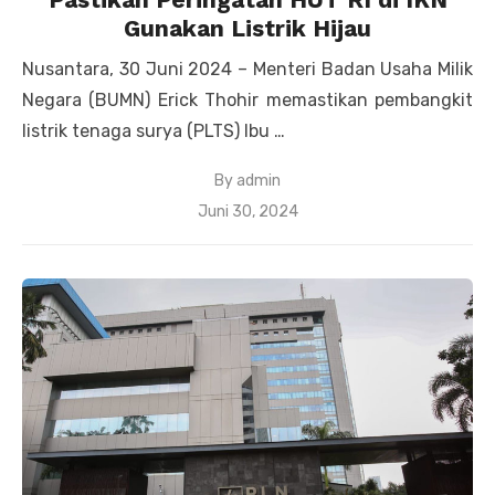
Gunakan Listrik Hijau
Nusantara, 30 Juni 2024 – Menteri Badan Usaha Milik
Negara (BUMN) Erick Thohir memastikan pembangkit
listrik tenaga surya (PLTS) Ibu …
By
admin
Posted
Juni 30, 2024
on