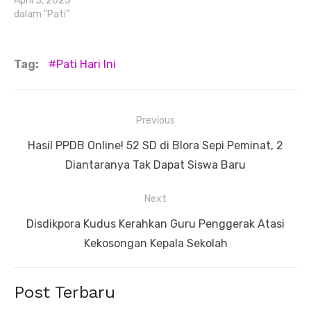
April 3, 2023
dalam "Pati"
Tag:
Pati Hari Ini
Navigasi
Previous
pos
Previous
Hasil PPDB Online! 52 SD di Blora Sepi Peminat, 2
post:
Diantaranya Tak Dapat Siswa Baru
Next
Next
Disdikpora Kudus Kerahkan Guru Penggerak Atasi
post:
Kekosongan Kepala Sekolah
Post Terbaru