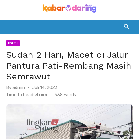
Skip
to
content
PATI
Sudah 2 Hari, Macet di Jalur
Pantura Pati-Rembang Masih
Semrawut
Posted
By
admin
Juli 14, 2023
on
Time to Read:
3 min
-
538
words