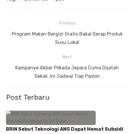
Navigasi
Previous
pos
Previous
Program Makan Bergizi Gratis Bakal Serap Produk
post:
Susu Lokal
Next
Next
Kampanye Akbar Pilkada Jepara Cuma Dijatah
post:
Sekali, Ini Jadwal Tiap Paslon
Post Terbaru
BRIN Sebut Teknologi ANG Dapat Hemat Subsidi