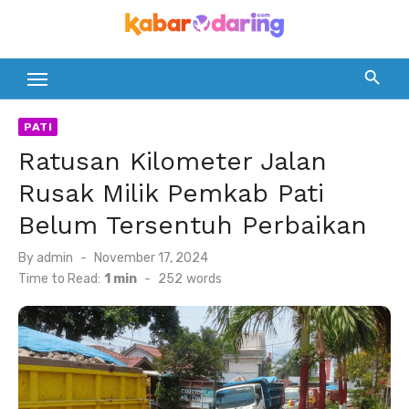
Skip
to
content
PATI
Ratusan Kilometer Jalan
Rusak Milik Pemkab Pati
Belum Tersentuh Perbaikan
Posted
By
admin
November 17, 2024
on
Time to Read:
1 min
-
252
words