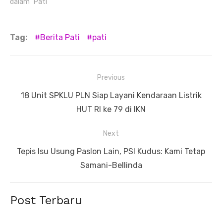
dalam "Pati"
Tag:
Berita Pati
pati
Navigasi
Previous
pos
Previous
18 Unit SPKLU PLN Siap Layani Kendaraan Listrik
post:
HUT RI ke 79 di IKN
Next
Next
Tepis Isu Usung Paslon Lain, PSI Kudus: Kami Tetap
post:
Samani-Bellinda
Post Terbaru