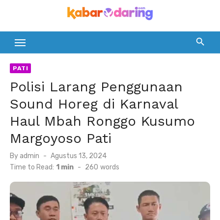
Skip
to
content
PATI
Polisi Larang Penggunaan
Sound Horeg di Karnaval
Haul Mbah Ronggo Kusumo
Margoyoso Pati
Posted
By
admin
Agustus 13, 2024
on
Time to Read:
1 min
-
260
words