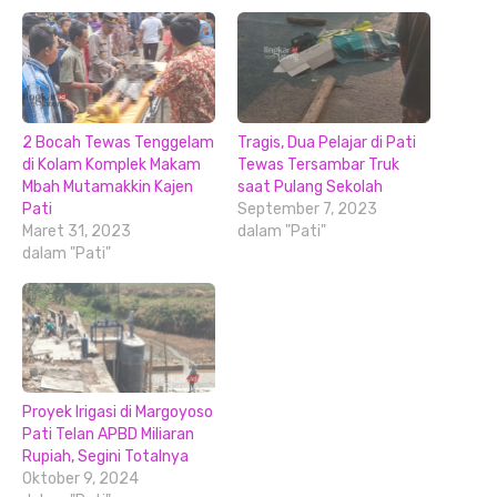
2 Bocah Tewas Tenggelam
Tragis, Dua Pelajar di Pati
di Kolam Komplek Makam
Tewas Tersambar Truk
Mbah Mutamakkin Kajen
saat Pulang Sekolah
Pati
September 7, 2023
Maret 31, 2023
dalam "Pati"
dalam "Pati"
Proyek Irigasi di Margoyoso
Pati Telan APBD Miliaran
Rupiah, Segini Totalnya
Oktober 9, 2024