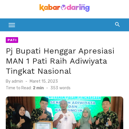
Skip
to
content
PATI
Pj Bupati Henggar Apresiasi
MAN 1 Pati Raih Adiwiyata
Tingkat Nasional
Posted
By
admin
Maret 15, 2023
on
Time to Read:
2 min
-
353
words