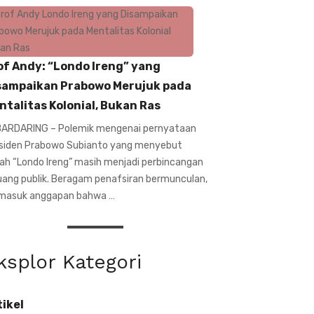
of Andy: “Londo Ireng” yang
sampaikan Prabowo Merujuk pada
ntalitas Kolonial, Bukan Ras
ARDARING – Polemik mengenai pernyataan
siden Prabowo Subianto yang menyebut
ilah “Londo Ireng” masih menjadi perbincangan
ruang publik. Beragam penafsiran bermunculan,
masuk anggapan bahwa …
ksplor Kategori
tikel