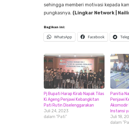
sehingga memberi motivasi kepada kami
pungkasnya.
(Lingkar Network | Naili
Bagikan ini:
WhatsApp
Facebook
Tele
Pj Bupati Harap Kirab Napak Tilas
Panitia Na
Ki Ageng Penjawi Kebangkitan
Penjawi K
Pati Rutin Diselenggarakan
Akomodir
Juli 24, 2023
Instansi y
dalam "Pati"
Juli 18, 2
dalam "Pa