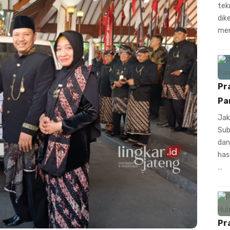
tek
dik
men
Pr
Pa
Jak
Sub
dan
has
…
Pr