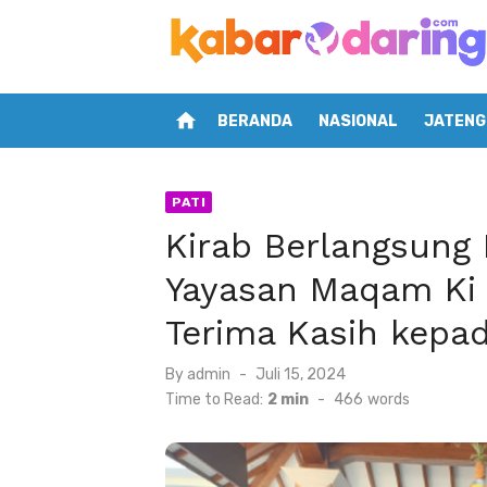
Skip
to
content
home
BERANDA
NASIONAL
JATENG
PATI
Kirab Berlangsung 
Yayasan Maqam Ki
Terima Kasih kepa
Posted
By
admin
Juli 15, 2024
on
Time to Read:
2 min
-
466
words