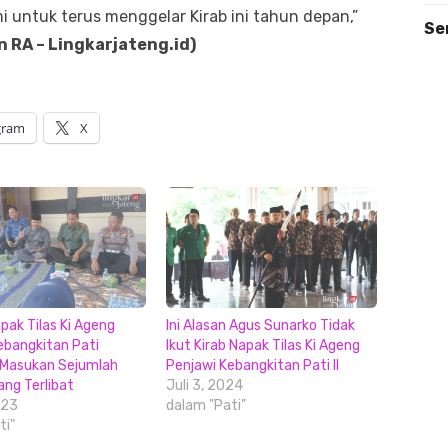
 untuk terus menggelar Kirab ini tahun depan,”
Se
n RA – Lingkarjateng.id)
gram
X
pak Tilas Ki Ageng
Ini Alasan Agus Sunarko Tidak
ebangkitan Pati
Ikut Kirab Napak Tilas Ki Ageng
 Masukan Sejumlah
Penjawi Kebangkitan Pati II
ang Terlibat
Juli 3, 2024
023
dalam "Pati"
ti"