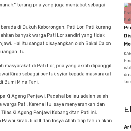
anah,” terang pria yang juga menjabat sebagai
erada di Dukuh Kaborongan, Pati Lor, Pati kurang
Pr
ahkan banyak warga Pati Lor sendiri yang tidak
Di
jawi. Hal itu sangat disayangkan oleh Bakal Calon
Me
juangan itu.
KAB
Pre
oh masyarakat di Pati Lor, pria yang akrab dipanggil
ist
awai Kirab sebagai bentuk syiar kepada masyarakat
di 
di Bumi Mina Tani.
ter
apa Ki Ageng Penjawi. Padahal beliau adalah salah
ita warga Pati. Karena itu, saya menyarankan dan
E
ilas Ki Ageng Penjawi Kebangkitan Pati ini.
Pawai Kirab Jilid II dan Insya Allah tiap tahun akan
Ar