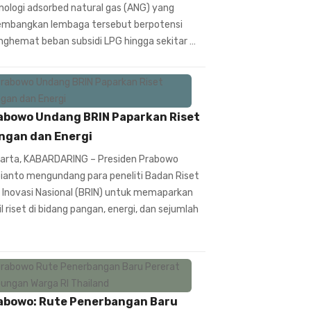
nologi adsorbed natural gas (ANG) yang
embangkan lembaga tersebut berpotensi
ghemat beban subsidi LPG hingga sekitar …
abowo Undang BRIN Paparkan Riset
ngan dan Energi
arta, KABARDARING – Presiden Prabowo
ianto mengundang para peneliti Badan Riset
 Inovasi Nasional (BRIN) untuk memaparkan
il riset di bidang pangan, energi, dan sejumlah
abowo: Rute Penerbangan Baru