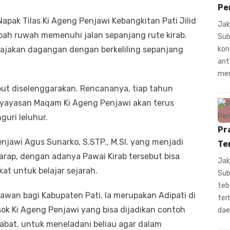
Pe
Napak Tilas Ki Ageng Penjawi Kebangkitan Pati Jilid
Jak
pah ruwah memenuhi jalan sepanjang rute kirab.
Sub
jajakan dagangan dengan berkeliling sepanjang
kon
ant
mem
sebut diselenggarakan. Rencananya, tiap tahun
 yayasan Maqam Ki Ageng Penjawi akan terus
uri leluhur.
Pr
jawi Agus Sunarko, S.STP., M.SI. yang menjadi
Te
rharap, dengan adanya Pawai Kirab tersebut bisa
Jak
t untuk belajar sejarah.
Sub
teb
lawan bagi Kabupaten Pati. Ia merupakan Adipati di
ter
sok Ki Ageng Penjawi yang bisa dijadikan contoh
dae
jabat, untuk meneladani beliau agar dalam