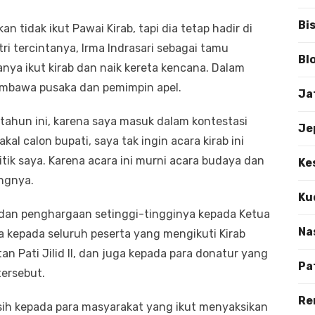
Bi
 tidak ikut Pawai Kirab, tapi dia tetap hadir di
i tercintanya, Irma Indrasari sebagai tamu
Bl
ya ikut kirab dan naik kereta kencana. Dalam
 pembawa pusaka dan pemimpin apel.
Ja
 tahun ini, karena saya masuk dalam kontestasi
Je
kal calon bupati, saya tak ingin acara kirab ini
itik saya. Karena acara ini murni acara budaya dan
Ke
angnya.
Ku
dan penghargaan setinggi-tingginya kepada Ketua
Na
ga kepada seluruh peserta yang mengikuti Kirab
an Pati Jilid II, dan juga kepada para donatur yang
Pa
ersebut.
Re
asih kepada para masyarakat yang ikut menyaksikan