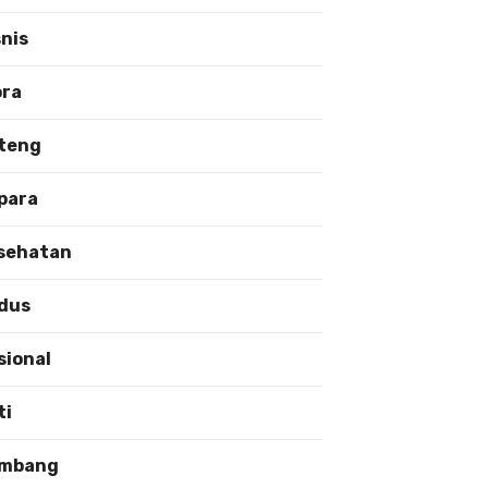
snis
ora
teng
para
sehatan
dus
sional
ti
mbang