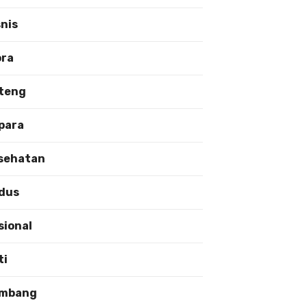
snis
ora
teng
para
sehatan
dus
sional
ti
mbang