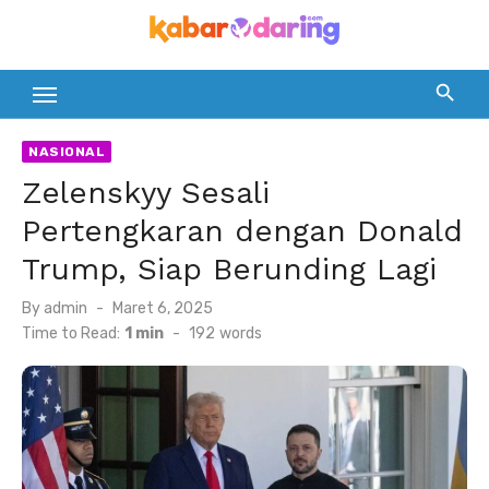
Skip
to
content
NASIONAL
Zelenskyy Sesali
Pertengkaran dengan Donald
Trump, Siap Berunding Lagi
Posted
By
admin
Maret 6, 2025
on
Time to Read:
1 min
-
192
words