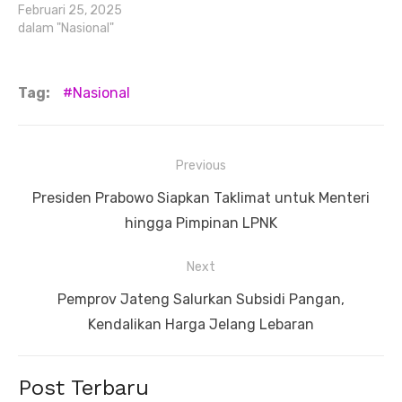
Februari 25, 2025
dalam "Nasional"
Tag:
Nasional
Navigasi
Previous
pos
Previous
Presiden Prabowo Siapkan Taklimat untuk Menteri
post:
hingga Pimpinan LPNK
Next
Next
Pemprov Jateng Salurkan Subsidi Pangan,
post:
Kendalikan Harga Jelang Lebaran
Post Terbaru