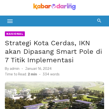
Skip
to
content
NASIONAL
Strategi Kota Cerdas, IKN
akan Dipasang Smart Pole di
7 Titik Implementasi
Posted
By
admin
Januari 16, 2024
on
Time to Read:
2 min
-
334
words