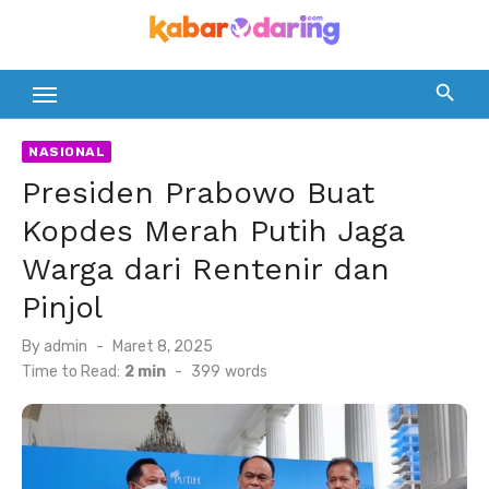
Skip
to
content
NASIONAL
Presiden Prabowo Buat
Kopdes Merah Putih Jaga
Warga dari Rentenir dan
Pinjol
Posted
By
admin
Maret 8, 2025
on
Time to Read:
2 min
-
399
words