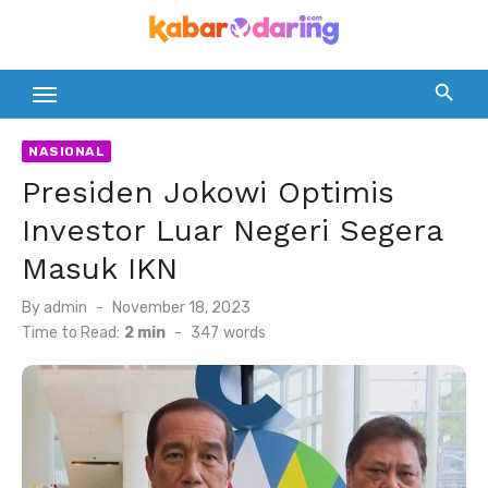
Skip
to
content
NASIONAL
Presiden Jokowi Optimis
Investor Luar Negeri Segera
Masuk IKN
Posted
By
admin
November 18, 2023
on
Time to Read:
2 min
-
347
words