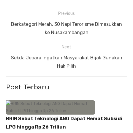
Navigasi
Previous
pos
Previous
Berkategori Merah, 30 Napi Terorisme Dimasukkan
post:
ke Nusakambangan
Next
Next
Sekda Jepara Ingatkan Masyarakat Bijak Gunakan
post:
Hak Pilih
Post Terbaru
BRIN Sebut Teknologi ANG Dapat Hemat Subsidi
LPG hingga Rp 26 Triliun