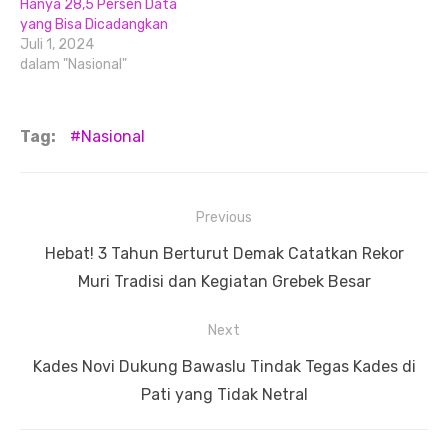
Hanya 28,5 Persen Data
yang Bisa Dicadangkan
Juli 1, 2024
dalam "Nasional"
Tag:
Nasional
Navigasi
Previous
pos
Previous
Hebat! 3 Tahun Berturut Demak Catatkan Rekor
post:
Muri Tradisi dan Kegiatan Grebek Besar
Next
Next
Kades Novi Dukung Bawaslu Tindak Tegas Kades di
post:
Pati yang Tidak Netral