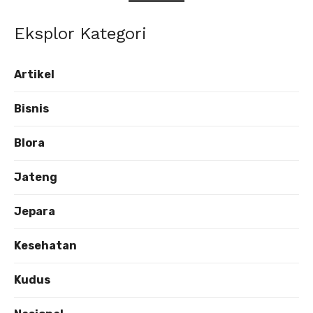
Eksplor Kategori
Artikel
Bisnis
Blora
Jateng
Jepara
Kesehatan
Kudus