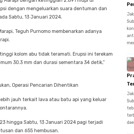
 Marapi dengan ketinggian 2.891 mdpl di
Pe
upsi dengan mengeluarkan suara dentuman dan
Jak
ada Sabtu, 13 Januari 2024.
Sub
kon
Marapi, Teguh Purnomo membenarkan adanya
ant
rapi.
mem
inggi kolom abu tidak teramati. Erupsi ini terekam
mum 30.3 mm dan durasi sementara 34 detik,”
Pr
Te
kan, Operasi Pencarian Dihentikan
Jak
bih jauh terkait lava atau batu api yang keluar
Sub
lontarannya.
teb
ter
 hingga Sabtu, 13 Januari 2024 pagi terjadi
dae
etusan dan 655 hembusan.