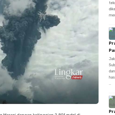
tek
dik
men
Pr
Pa
Jak
Sub
dan
has
…
Pr