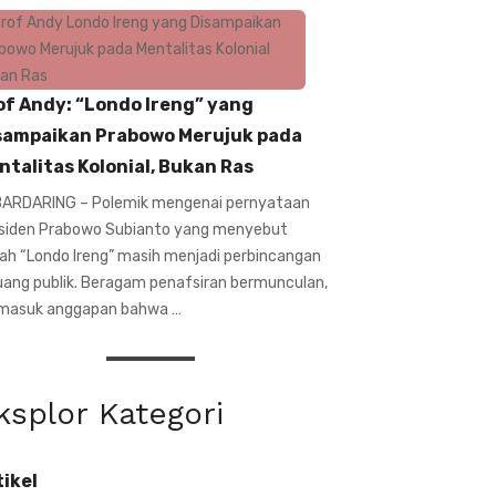
of Andy: “Londo Ireng” yang
sampaikan Prabowo Merujuk pada
ntalitas Kolonial, Bukan Ras
ARDARING – Polemik mengenai pernyataan
siden Prabowo Subianto yang menyebut
ilah “Londo Ireng” masih menjadi perbincangan
ruang publik. Beragam penafsiran bermunculan,
masuk anggapan bahwa …
ksplor Kategori
tikel