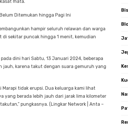
a kasat mata.
Bi
Belum Ditemukan hingga Pagi Ini
Bl
membangunkan hampir seluruh relawan dan warga
at di sekitar puncak hingga 1 menit, kemudian
Ja
Je
pada dini hari Sabtu, 13 Januari 2024, beberapa
Ke
ih jauh, karena takut dengan suara gemuruh yang
Ku
Marapi tidak erupsi. Dua keluarga kami lihat
Na
yang berada lebih jauh dari jarak lima kilometer
takutan,” pungkasnya. (Lingkar Network | Anta –
Pa
Re