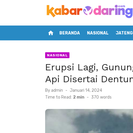
Skip
to
content
home
BERANDA
NASIONAL
JATENG
NASIONAL
Erupsi Lagi, Gunu
Api Disertai Dent
Posted
By
admin
Januari 14, 2024
on
Time to Read:
2 min
-
370
words