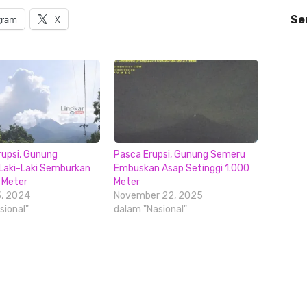
gram
X
Se
rupsi, Gunung
Pasca Erupsi, Gunung Semeru
Laki-Laki Semburkan
Embuskan Asap Setinggi 1.000
 Meter
Meter
3, 2024
November 22, 2025
sional"
dalam "Nasional"