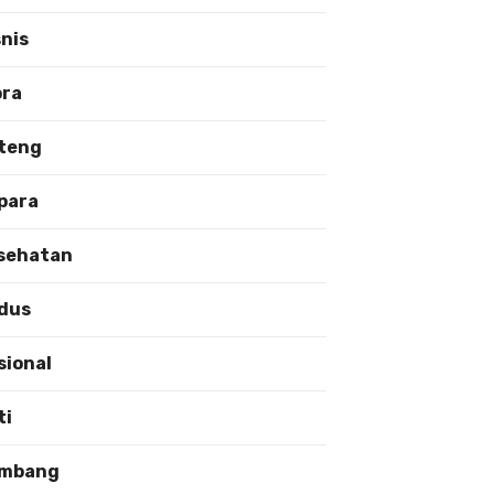
snis
ora
teng
para
sehatan
dus
sional
ti
mbang