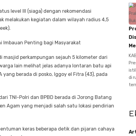
tus level III (siaga) dengan rekomendasi
k melakukan kegiatan dalam wilayah radius 4,5
eek).
Pr
Di
Ini Imbauan Penting bagi Masyarakat
Me
KAB
i masjid perkampungan sejauh 5 kilometer dari
Pre
arga lain melihat jelas adanya lontaran batu api
ist
yang berada di posko, Iggoy el Fitra (43), pada
di 
ter
ari TNI-Polri dan BPBD berada di Jorong Batang
ten Agam yang menjadi salah satu lokasi pendirian
E
dentuman keras beberapa detik dan pijaran cahaya
Ar