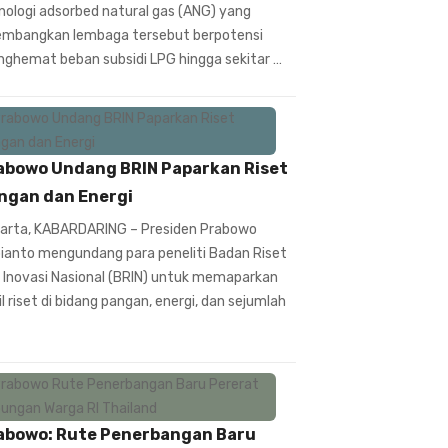
nologi adsorbed natural gas (ANG) yang
embangkan lembaga tersebut berpotensi
ghemat beban subsidi LPG hingga sekitar …
abowo Undang BRIN Paparkan Riset
ngan dan Energi
arta, KABARDARING – Presiden Prabowo
ianto mengundang para peneliti Badan Riset
 Inovasi Nasional (BRIN) untuk memaparkan
il riset di bidang pangan, energi, dan sejumlah
abowo: Rute Penerbangan Baru