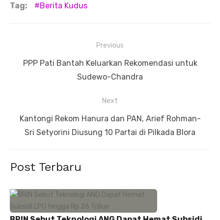
Tag:
Berita Kudus
Navigasi
Previous
pos
Previous
PPP Pati Bantah Keluarkan Rekomendasi untuk
post:
Sudewo-Chandra
Next
Next
Kantongi Rekom Hanura dan PAN, Arief Rohman-
post:
Sri Setyorini Diusung 10 Partai di Pilkada Blora
Post Terbaru
BRIN Sebut Teknologi ANG Dapat Hemat Subsidi