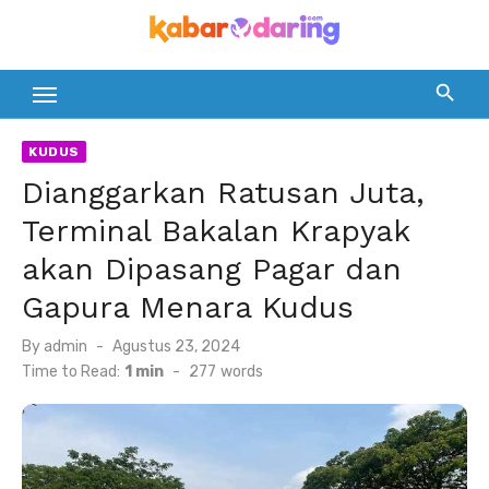
Skip
to
content
KUDUS
Dianggarkan Ratusan Juta,
Terminal Bakalan Krapyak
akan Dipasang Pagar dan
Gapura Menara Kudus
Posted
By
admin
Agustus 23, 2024
on
Time to Read:
1 min
-
277
words