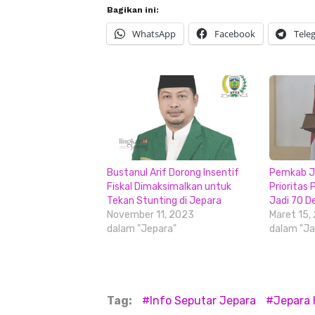
Bagikan ini:
WhatsApp
Facebook
Tele
Bustanul Arif Dorong Insentif
Pemkab J
Fiskal Dimaksimalkan untuk
Prioritas
Tekan Stunting di Jepara
Jadi 70 D
November 11, 2023
Maret 15,
dalam "Jepara"
dalam "Ja
Tag:
Info Seputar Jepara
Jepara H