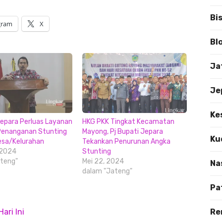
Bi
gram
X
Bl
Ja
Je
Ke
epara Perluas Layanan
HKG PKK Tingkat Kecamatan
 Penanganan Stunting
Mayong, Pj Bupati Jepara
Ku
esa/Kelurahan
Tekankan Penurunan Angka
 2024
Stunting
teng"
Mei 22, 2024
Na
dalam "Jateng"
Pa
ari Ini
Re