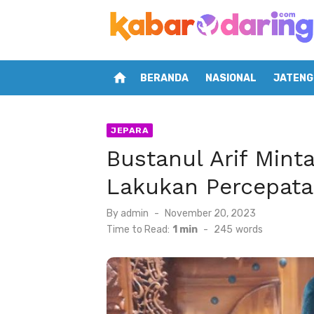
Skip
to
content
home
BERANDA
NASIONAL
JATENG
JEPARA
Bustanul Arif Min
Lakukan Percepata
Posted
By
admin
November 20, 2023
on
Time to Read:
1 min
-
245
words