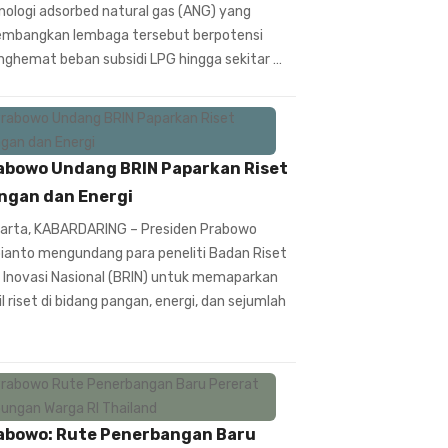
nologi adsorbed natural gas (ANG) yang
embangkan lembaga tersebut berpotensi
ghemat beban subsidi LPG hingga sekitar …
abowo Undang BRIN Paparkan Riset
ngan dan Energi
arta, KABARDARING – Presiden Prabowo
ianto mengundang para peneliti Badan Riset
 Inovasi Nasional (BRIN) untuk memaparkan
il riset di bidang pangan, energi, dan sejumlah
abowo: Rute Penerbangan Baru