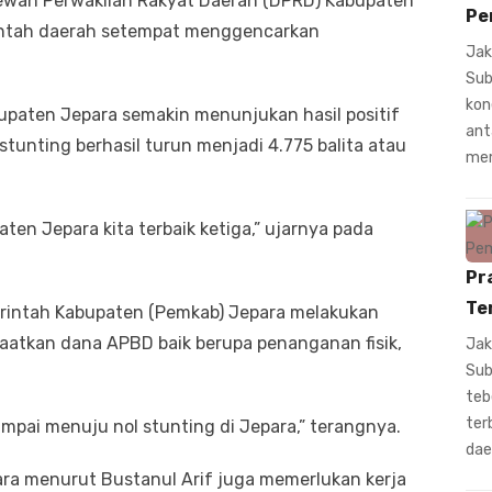
ewan Perwakilan Rakyat Daerah (DPRD) Kabupaten
Pe
rintah daerah setempat menggencarkan
Jak
Sub
kon
upaten Jepara semakin menunjukan hasil positif
ant
 stunting berhasil turun menjadi 4.775 balita atau
mem
ten Jepara kita terbaik ketiga,” ujarnya pada
Pr
Te
merintah Kabupaten (Pemkab) Jepara melakukan
tkan dana APBD baik berupa penanganan fisik,
Jak
Sub
teb
ter
mpai menuju nol stunting di Jepara,” terangnya.
dae
ara menurut Bustanul Arif juga memerlukan kerja