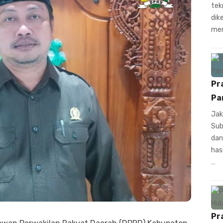
tek
dik
men
Pr
Pa
Jak
Sub
dan
has
…
Pr