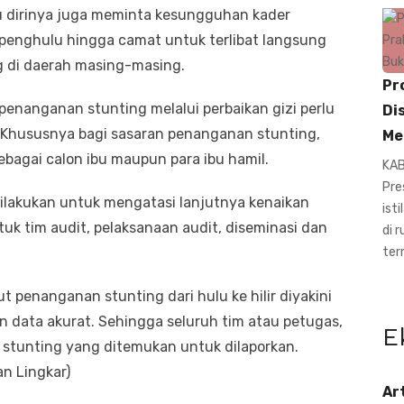
tu dirinya juga meminta kesungguhan kader
 penghulu hingga camat untuk terlibat langsung
g di daerah masing-masing.
Pr
penanganan stunting melalui perbaikan gizi perlu
Di
 Khususnya bagi sasaran penanganan stunting,
Me
ebagai calon ibu maupun para ibu hamil.
KAB
Pre
ilakukan untuk mengatasi lanjutnya kenaikan
ist
k tim audit, pelaksanaan audit, diseminasi dan
di 
ter
ut penanganan stunting dari hulu ke hilir diyakini
n data akurat. Sehingga seluruh tim atau petugas,
E
 stunting yang ditemukan untuk dilaporkan.
an Lingkar)
Ar