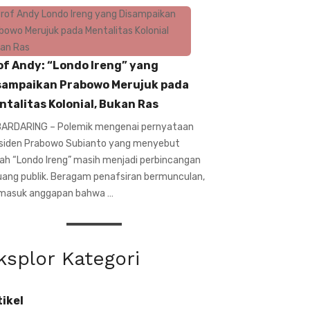
of Andy: “Londo Ireng” yang
sampaikan Prabowo Merujuk pada
ntalitas Kolonial, Bukan Ras
ARDARING – Polemik mengenai pernyataan
siden Prabowo Subianto yang menyebut
ilah “Londo Ireng” masih menjadi perbincangan
ruang publik. Beragam penafsiran bermunculan,
masuk anggapan bahwa …
ksplor Kategori
tikel