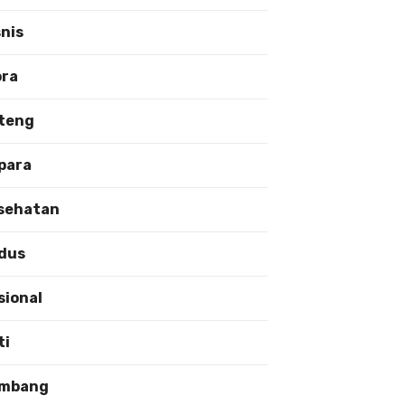
snis
ora
teng
para
sehatan
dus
sional
ti
mbang