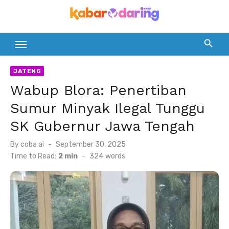
Skip
to
content
JATENG
Wabup Blora: Penertiban
Sumur Minyak Ilegal Tunggu
SK Gubernur Jawa Tengah
Posted
By
coba ai
September 30, 2025
on
Time to Read:
2 min
-
324
words