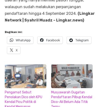
daerah yang hanya memiliki paslon tunggal,
walaupun sudah melakukan perpanjangan
pendaftaran hingga 4 September 2024.
(Lingkar
Network | Syahril Muadz – Lingkar.news)
Bagikan ini:
WhatsApp
Facebook
Telegram
X
Pengamat Sebut
Musyawarah Gugatan
Penolakan Dico oleh KPU
Pendaftaran Pilbup Kendal
Kendal Picu Politik di
Dico-Ali Belum Ada Titik
Kendal Memanas
Temu