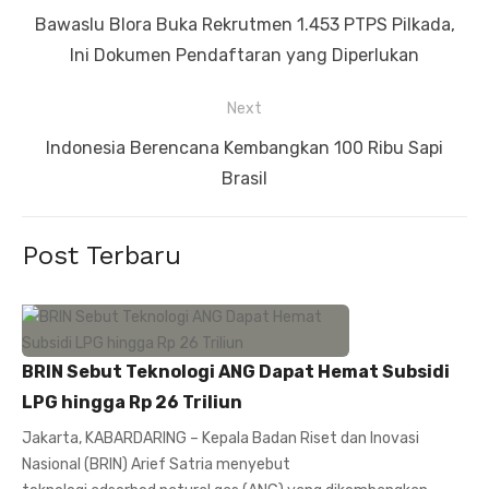
pos
Previous
Bawaslu Blora Buka Rekrutmen 1.453 PTPS Pilkada,
post:
Ini Dokumen Pendaftaran yang Diperlukan
Next
Next
Indonesia Berencana Kembangkan 100 Ribu Sapi
post:
Brasil
Post Terbaru
BRIN Sebut Teknologi ANG Dapat Hemat Subsidi
LPG hingga Rp 26 Triliun
Jakarta, KABARDARING – Kepala Badan Riset dan Inovasi
Nasional (BRIN) Arief Satria menyebut