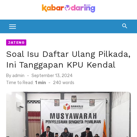
Skip
to
content
JATENG
Soal Isu Daftar Ulang Pilkada,
Ini Tanggapan KPU Kendal
Posted
By
admin
September 13, 2024
on
Time to Read:
1 min
-
240
words