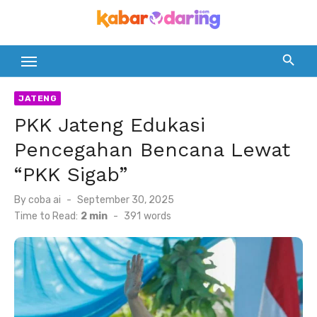
Skip
to
content
JATENG
PKK Jateng Edukasi
Pencegahan Bencana Lewat
“PKK Sigab”
Posted
By
coba ai
September 30, 2025
on
Time to Read:
2 min
-
391
words