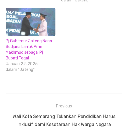
dalam "Jateng"
Pj Gubernur Jateng Nana
Sudjana Lantik Amir
Makhmud sebagai Pj
Bupati Tegal
Januari 22, 2025
dalam "Jateng"
Navigasi
Previous
pos
Previous
Wali Kota Semarang Tekankan Pendidikan Harus
post:
Inklusif demi Kesetaraan Hak Warga Negara