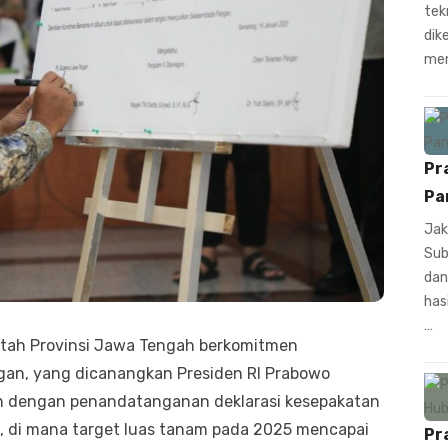
tek
dik
men
Pr
Pa
Jak
Sub
dan
has
…
tah Provinsi Jawa Tengah berkomitmen
n, yang dicanangkan Presiden RI Prabowo
an dengan penandatanganan deklarasi kesepakatan
 di mana target luas tanam pada 2025 mencapai
Pr