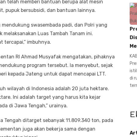
nian telah memberi bantuan berupa alat mesin
it, pupuk bersubsidi, dan bantuan lainnya.
ang mendukung swasembada padi, dan Polri yang
Pr
 melaksanakan Luas Tambah Tanam ini.
Di
 tercapai,” imbuhnya.
Me
KAB
mentan RI Ahmad Musyafak mengatakan, pihaknya
Pre
endukung program tersebut. Ia menyebut, sejak
ist
beri kepada Jateng untuk dapat mencapai LTT.
di 
ter
uh wilayah di Indonesia adalah 20 juta hektare.
are. Ini adalah target yang harus kita kejar
a di Jawa Tengah,” urainya.
E
wa Tengah ditarget sebanyak 11.809.340 ton, pada
Kementan juga akan bekerja sama dengan
Ar