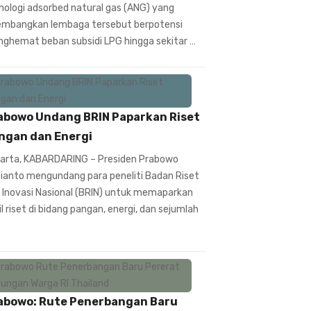
nologi adsorbed natural gas (ANG) yang
embangkan lembaga tersebut berpotensi
ghemat beban subsidi LPG hingga sekitar …
abowo Undang BRIN Paparkan Riset
ngan dan Energi
arta, KABARDARING – Presiden Prabowo
ianto mengundang para peneliti Badan Riset
 Inovasi Nasional (BRIN) untuk memaparkan
il riset di bidang pangan, energi, dan sejumlah
abowo: Rute Penerbangan Baru