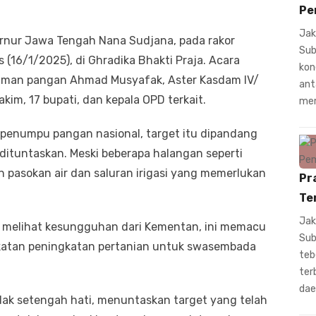
Pe
Jak
rnur Jawa Tengah Nana Sudjana, pada rakor
Sub
16/1/2025), di Ghradika Bhakti Praja. Acara
kon
anaman pangan Ahmad Musyafak, Aster Kasdam IV/
ant
kim, 17 bupati, dan kepala OPD terkait.
mem
penumpu pangan nasional, target itu dipandang
ituntaskan. Meski beberapa halangan seperti
 pasokan air dan saluran irigasi yang memerlukan
Pr
Te
Jak
mi melihat kesungguhan dari Kementan, ini memacu
Sub
katan peningkatan pertanian untuk swasembada
teb
ter
dae
dak setengah hati, menuntaskan target yang telah