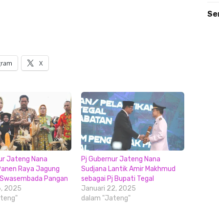
Se
gram
X
ur Jateng Nana
Pj Gubernur Jateng Nana
Panen Raya Jagung
Sudjana Lantik Amir Makhmud
 Swasembada Pangan
sebagai Pj Bupati Tegal
6, 2025
Januari 22, 2025
teng"
dalam "Jateng"