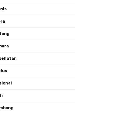
snis
ora
teng
para
sehatan
dus
sional
ti
mbang