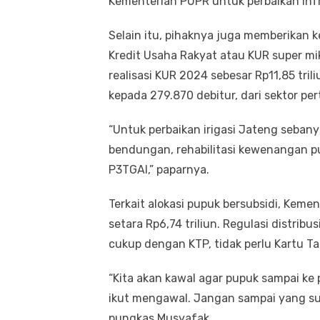
Kementerian PUPR untuk perbaikan infra
Selain itu, pihaknya juga memberikan
Kredit Usaha Rakyat atau KUR super mi
realisasi KUR 2024 sebesar Rp11,85 trili
kepada 279.870 debitur, dari sektor per
“Untuk perbaikan irigasi Jateng sebanyak
bendungan, rehabilitasi kewenangan pu
P3TGAI,” paparnya.
Terkait alokasi pupuk bersubsidi, Kem
setara Rp6,74 triliun. Regulasi distri
cukup dengan KTP, tidak perlu Kartu Ta
“Kita akan kawal agar pupuk sampai ke
ikut mengawal. Jangan sampai yang su
pungkas Musyafak.