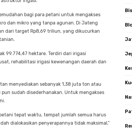
struktur irigasi.
Bi
 kemudahan bagi para petani untuk mengakses
kro dan mikro yang tanpa agunan. Di Jateng
Bl
un dari target Rp8,69 triliun, yang dikucurkan
tanian.
Ja
 99.774,47 hektare. Terdiri dari irigasi
Je
sat, rehabilitasi irigasi kewenangan daerah dan
Ke
Ku
entan menyediakan sebanyak 1,38 juta ton atau
busi pun sudah disederhanakan. Untuk mengakses
Na
ni.
Pa
 petani tepat waktu, tempat jumlah semua harus
dah dialokasikan penyerapannya tidak maksimal,”
Re