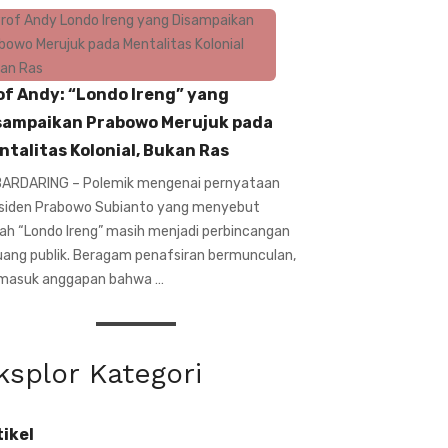
of Andy: “Londo Ireng” yang
sampaikan Prabowo Merujuk pada
ntalitas Kolonial, Bukan Ras
ARDARING – Polemik mengenai pernyataan
siden Prabowo Subianto yang menyebut
ilah “Londo Ireng” masih menjadi perbincangan
ruang publik. Beragam penafsiran bermunculan,
masuk anggapan bahwa …
ksplor Kategori
tikel