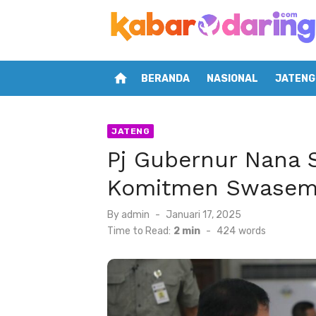
Skip
to
content
home
BERANDA
NASIONAL
JATENG
JATENG
Pj Gubernur Nana 
Komitmen Swase
Posted
By
admin
Januari 17, 2025
on
Time to Read:
2 min
-
424
words