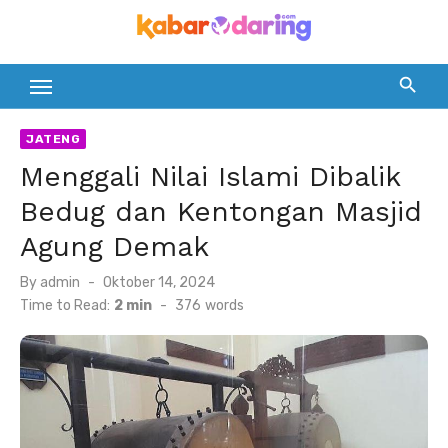
Skip
to
content
JATENG
Menggali Nilai Islami Dibalik
Bedug dan Kentongan Masjid
Agung Demak
Posted
By
admin
Oktober 14, 2024
on
Time to Read:
2 min
-
376
words