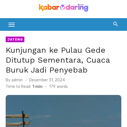
Skip
to
content
JATENG
Kunjungan ke Pulau Gede
Ditutup Sementara, Cuaca
Buruk Jadi Penyebab
Posted
By
admin
Desember 31, 2024
on
Time to Read:
1 min
-
179
words