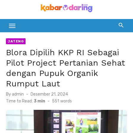
Skip
to
content
JATENG
Blora Dipilih KKP RI Sebagai
Pilot Project Pertanian Sehat
dengan Pupuk Organik
Rumput Laut
Posted
By
admin
Desember 21, 2024
on
Time to Read:
3 min
-
551
words