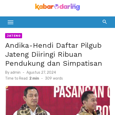
Skip
to
content
JATENG
Andika-Hendi Daftar Pilgub
Jateng Diiringi Ribuan
Pendukung dan Simpatisan
Posted
By
admin
Agustus 27, 2024
on
Time to Read:
2 min
-
309
words