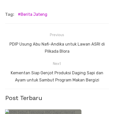
Tag:
Berita Jateng
Navigasi
Previous
pos
Previous
PDIP Usung Abu Nafi-Andika untuk Lawan ASRI di
post:
Pilkada Blora
Next
Next
Kementan Siap Genjot Produksi Daging Sapi dan
post:
Ayam untuk Sambut Program Makan Bergizi
Post Terbaru