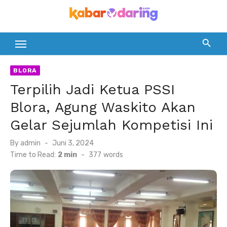
Skip
to
content
BLORA
Terpilih Jadi Ketua PSSI
Blora, Agung Waskito Akan
Gelar Sejumlah Kompetisi Ini
Posted
By
admin
Juni 3, 2024
on
Time to Read:
2 min
-
377
words