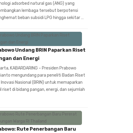
nologi adsorbed natural gas (ANG) yang
embangkan lembaga tersebut berpotensi
ghemat beban subsidi LPG hingga sekitar …
abowo Undang BRIN Paparkan Riset
ngan dan Energi
arta, KABARDARING – Presiden Prabowo
ianto mengundang para peneliti Badan Riset
 Inovasi Nasional (BRIN) untuk memaparkan
il riset di bidang pangan, energi, dan sejumlah
abowo: Rute Penerbangan Baru