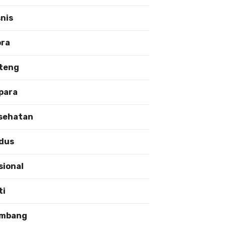
snis
ora
teng
para
sehatan
dus
sional
ti
mbang