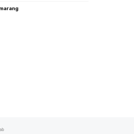
marang
ab