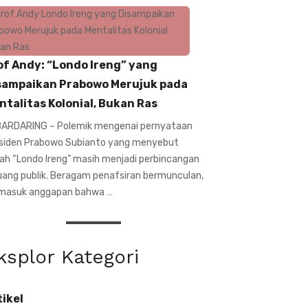
of Andy: “Londo Ireng” yang
sampaikan Prabowo Merujuk pada
ntalitas Kolonial, Bukan Ras
ARDARING – Polemik mengenai pernyataan
siden Prabowo Subianto yang menyebut
ilah “Londo Ireng” masih menjadi perbincangan
ruang publik. Beragam penafsiran bermunculan,
masuk anggapan bahwa …
ksplor Kategori
tikel