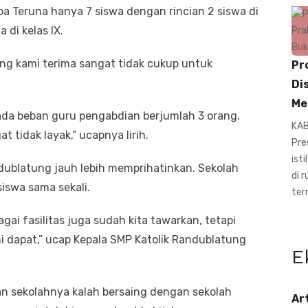
ba Teruna hanya 7 siswa dengan rincian 2 siswa di
a di kelas IX.
ng kami terima sangat tidak cukup untuk
Pr
Di
Me
 ada beban guru pengabdian berjumlah 3 orang.
KAB
t tidak layak,” ucapnya lirih.
Pre
ist
ndublatung jauh lebih memprihatinkan. Sekolah
di 
iswa sama sekali.
ter
gai fasilitas juga sudah kita tawarkan, tetapi
i dapat,” ucap Kepala SMP Katolik Randublatung
E
ran sekolahnya kalah bersaing dengan sekolah
Ar