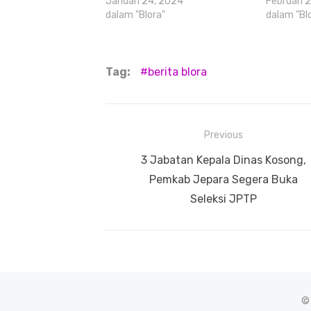
Januari 24, 2024
Februari 
dalam "Blora"
dalam "Bl
Tag:
berita blora
Navigasi
Previous
pos
Previous
3 Jabatan Kepala Dinas Kosong,
post:
Pemkab Jepara Segera Buka
Seleksi JPTP
©