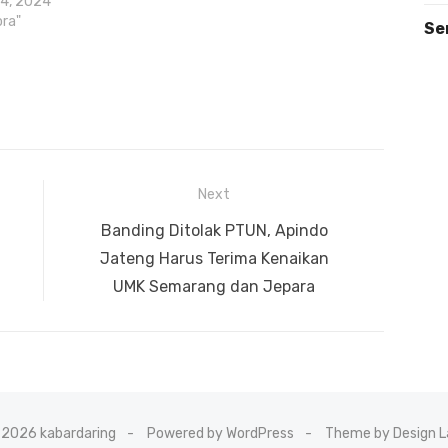
24, 2024
ora"
Se
Next
Next
Banding Ditolak PTUN, Apindo
post:
Jateng Harus Terima Kenaikan
UMK Semarang dan Jepara
 2026 kabardaring
Powered by WordPress
Theme by Design L