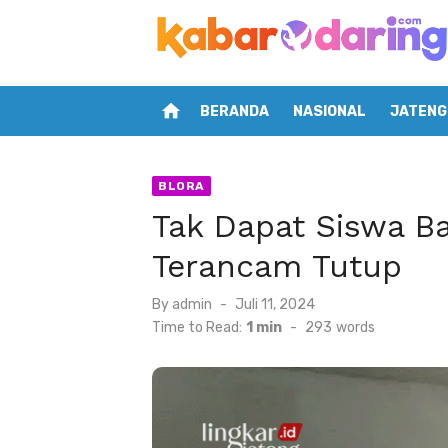
Skip
to
content
home
BERANDA
NASIONAL
JATENG
BLORA
Tak Dapat Siswa Ba
Terancam Tutup
Posted
By
admin
Juli 11, 2024
on
Time to Read:
1 min
-
293
words