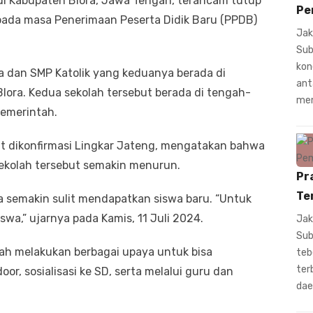
i Kabupaten Blora, Jawa Tengah, terancam tutup
Pe
pada masa Penerimaan Peserta Didik Baru (PPDB)
Jak
Sub
kon
a dan SMP Katolik yang keduanya berada di
ant
ora. Kedua sekolah tersebut berada di tengah-
mem
pemerintah.
at dikonfirmasi Lingkar Jateng, mengatakan bahwa
 sekolah tersebut semakin menurun.
Pr
Te
 semakin sulit mendapatkan siswa baru. “Untuk
swa,” ujarnya pada Kamis, 11 Juli 2024.
Jak
Sub
ah melakukan berbagai upaya untuk bisa
teb
ter
or, sosialisasi ke SD, serta melalui guru dan
dae