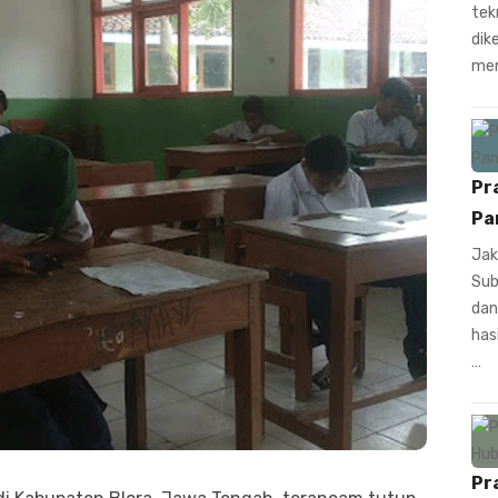
tek
dik
men
Pr
Pa
Jak
Sub
dan
has
…
Pr