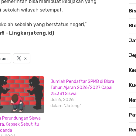
ap pemerintah bisa membuat kebijakan yang
 sekolah wilayah setempat.
Bi
sekolah sebelah yang berstatus negeri,”
Bl
fi – Lingkarjateng.id)
Ja
Je
gram
X
Ke
Jumlah Pendaftar SPMB di Blora
Ku
Tahun Ajaran 2026/2027 Capai
25.331 Siswa
Juli 6, 2026
Na
dalam "Jateng"
Pa
us Perundungan Siswa
ra, Kepsek Sebut Itu
Re
rcanda