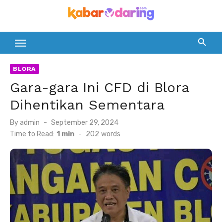
Skip
to
content
BLORA
Gara-gara Ini CFD di Blora
Dihentikan Sementara
Posted
By
admin
September 29, 2024
on
Time to Read:
1 min
-
202
words