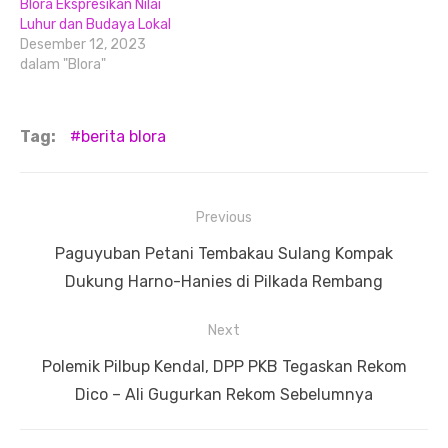
Blora Ekspresikan Nilai
Luhur dan Budaya Lokal
Desember 12, 2023
dalam "Blora"
Tag:
berita blora
Navigasi
Previous
pos
Previous
Paguyuban Petani Tembakau Sulang Kompak
post:
Dukung Harno-Hanies di Pilkada Rembang
Next
Next
Polemik Pilbup Kendal, DPP PKB Tegaskan Rekom
post:
Dico – Ali Gugurkan Rekom Sebelumnya