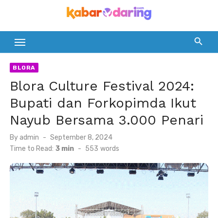
Skip
to
content
BLORA
Blora Culture Festival 2024:
Bupati dan Forkopimda Ikut
Nayub Bersama 3.000 Penari
Posted
By
admin
September 8, 2024
on
Time to Read:
3 min
-
553
words