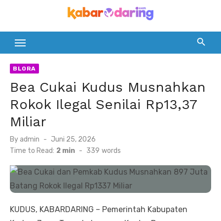
Skip
to
content
BLORA
Bea Cukai Kudus Musnahkan
Rokok Ilegal Senilai Rp13,37
Miliar
Posted
By
admin
Juni 25, 2026
on
Time to Read:
2 min
-
339
words
KUDUS, KABARDARING – Pemerintah Kabupaten