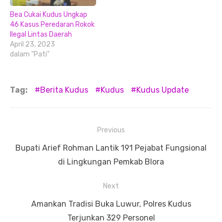
Bea Cukai Kudus Ungkap
46 Kasus Peredaran Rokok
Ilegal Lintas Daerah
April 23, 2023
dalam "Pati"
Tag:
Berita Kudus
Kudus
Kudus Update
Navigasi
Previous
pos
Previous
Bupati Arief Rohman Lantik 191 Pejabat Fungsional
post:
di Lingkungan Pemkab Blora
Next
Next
Amankan Tradisi Buka Luwur, Polres Kudus
post:
Terjunkan 329 Personel